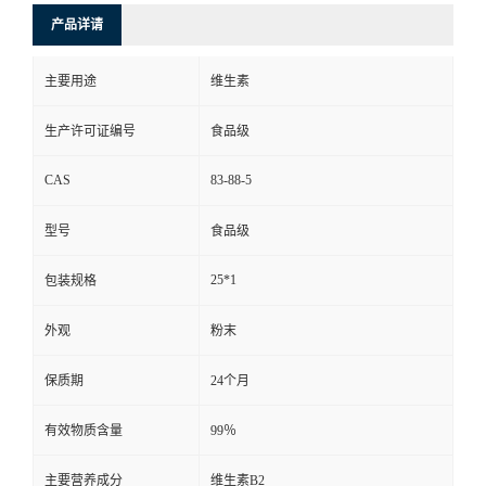
产品详请
主要用途
维生素
生产许可证编号
食品级
CAS
83-88-5
型号
食品级
25*1
包装规格
外观
粉末
保质期
24个月
有效物质含量
99％
主要营养成分
维生素B2