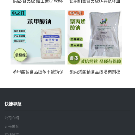
供应/食品级 维生素C/ vc粉/
长期销售食品级D-异抗坏血
抗坏血酸 水溶性抗氧化剂
酸钠食品护色剂防腐剂异VC
钠
苯甲酸钠食品级苯甲酸钠保
聚丙烯酸钠食品级增稠剂稳
鲜剂防腐剂含量99%
定剂增筋剂
快捷导航
公司介绍
证书荣誉