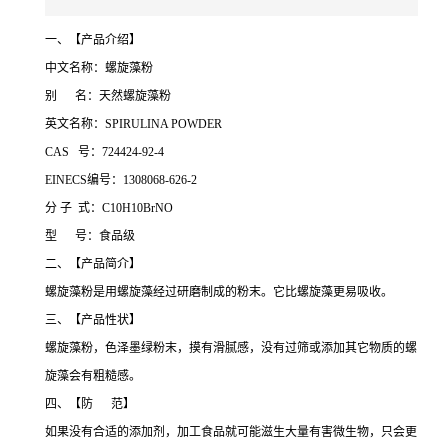
一、【产品介绍】
中文名称：螺旋藻粉
别 名：天然螺旋藻粉
英文名称：SPIRULINA POWDER
CAS 号：724424-92-4
EINECS编号：1308068-626-2
分 子 式：C10H10BrNO
型 号：食品级
二、【产品简介】
螺旋藻粉是用螺旋藻经过研磨制成的粉末。它比螺旋藻更易吸收。
三、【产品性状】
螺旋藻粉，色泽墨绿粉末，摸有滑腻感，没有过筛或添加其它物质的螺
旋藻会有粗糙感。
四、【防 范】
如果没有合适的添加剂，加工食品就可能滋生大量有害微生物，只会更