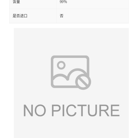
含量
99％
是否进口
否