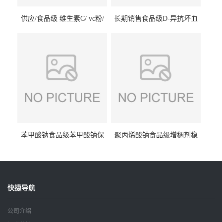
供应/食品级 维生素C/ vc粉/
长期销售食品级D-异抗坏血
抗坏血酸 水溶性抗氧化剂
酸钠食品护色剂防腐剂异VC
钠
苯甲酸钠食品级苯甲酸钠保
聚丙烯酸钠食品级增稠剂稳
鲜剂防腐剂含量99%
定剂增筋剂
快捷导航
公司介绍