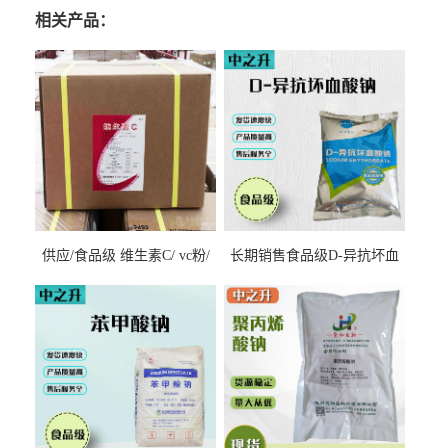
相关产品：
供应/食品级 维生素C/ vc粉/
长期销售食品级D-异抗坏血
抗坏血酸 水溶性抗氧化剂
酸钠食品护色剂防腐剂异VC
钠