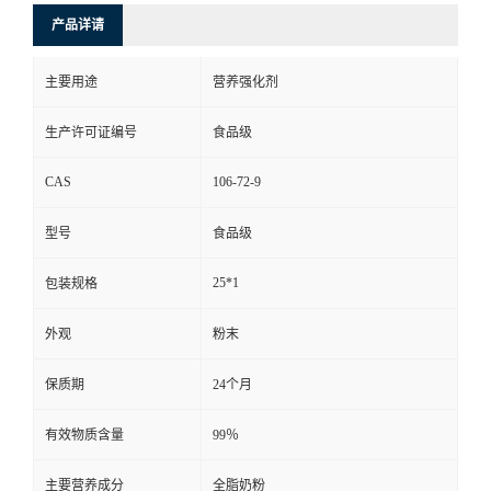
产品详请
主要用途
营养强化剂
生产许可证编号
食品级
CAS
106-72-9
型号
食品级
25*1
包装规格
外观
粉末
保质期
24个月
有效物质含量
99％
主要营养成分
全脂奶粉