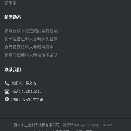
酶制剂
新闻动态
影响香精不稳定的因素有哪些？
耐高温杏仁粉末香精源头直供
食品级荔枝粉末香精供货商
耐高温榴莲粉末香精使用说明
联系我们
联系人：蒋文杰
电话：15831155115
地址：长安区丰华路
新未来生物制品成都有限公司
版权所有 Copyright (©) 2026
XML