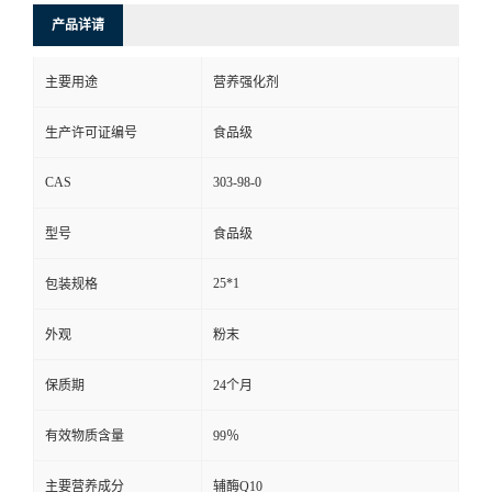
产品详请
主要用途
营养强化剂
生产许可证编号
食品级
CAS
303-98-0
型号
食品级
25*1
包装规格
外观
粉末
保质期
24个月
有效物质含量
99％
主要营养成分
辅酶Q10