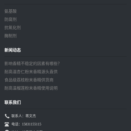
氨基酸
防腐剂
抗氧化剂
酶制剂
新闻动态
影响香精不稳定的因素有哪些？
耐高温杏仁粉末香精源头直供
食品级荔枝粉末香精供货商
耐高温榴莲粉末香精使用说明
联系我们
联系人：蒋文杰
电话：15831155115