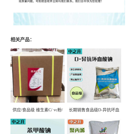
相关产品：
供应/食品级 维生素C/ vc粉/
长期销售食品级D-异抗坏血
抗坏血酸 水溶性抗氧化剂
酸钠食品护色剂防腐剂异VC
钠