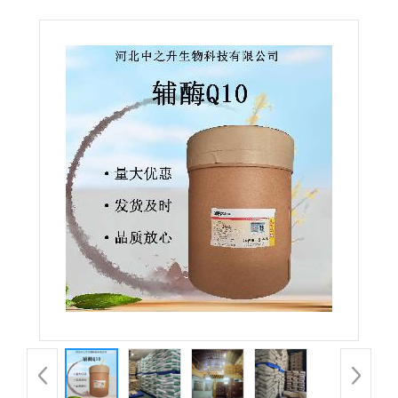
脂溶性泛醌 食品级保健品原料 量大从优 欢迎订购