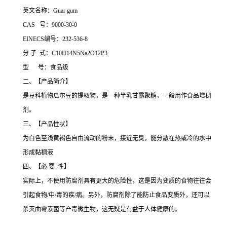
英文名称：Guar gum
CAS 号：9000-30-0
EINECS编号：232-536-8
分 子 式：C10H14N5Na2O12P3
型 号：食品级
二、【产品简介】
是豆科植物瓜尔豆的提取物，是一种半乳甘露聚糖，一般用作食品增稠
剂。
三、【产品性状】
为白色至浅黄褐色自由流动的粉末，接近无臭，能分散在热或冷的水中
形成黏稠液
四、【必 要 性】
实际上，不使用防腐剂具有更大的危险性，这是因为变质的食物往往会
引起食物/中/毒的疾/病。另外，防腐剂除了能防止食品变质外，还可以
杀灭曲霉素菌等产毒微生物，这无疑是有益于人体健康的。