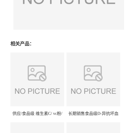
相关产品：
供应/食品级 维生素C/ vc粉/
长期销售食品级D-异抗坏血
抗坏血酸 水溶性抗氧化剂
酸钠食品护色剂防腐剂异VC
钠