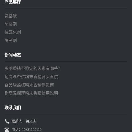
产品展厅
氨基酸
防腐剂
抗氧化剂
酶制剂
新闻动态
影响香精不稳定的因素有哪些？
耐高温杏仁粉末香精源头直供
食品级荔枝粉末香精供货商
耐高温榴莲粉末香精使用说明
联系我们
联系人：蒋文杰
电话：15831155115