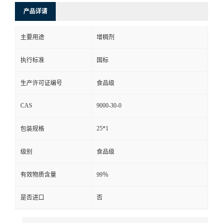
产品详请
主要用途
增稠剂
执行标准
国标
生产许可证编号
食品级
CAS
9000-30-0
25*1
包装规格
级别
食品级
有效物质含量
99％
是否进口
否