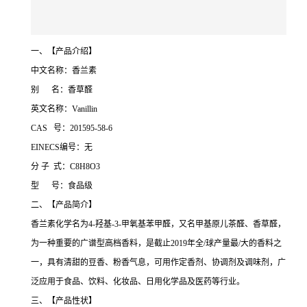
一、【产品介绍】
中文名称：香兰素
别 名：香草醛
英文名称：Vanillin
CAS 号：201595-58-6
EINECS编号：无
分 子 式：C8H8O3
型 号：食品级
二、【产品简介】
香兰素化学名为4-羟基-3-甲氧基苯甲醛，又名甲基原儿茶醛、香草醛，
为一种重要的广谱型高档香料，是截止2019年全/球产量最/大的香料之
一，具有清甜的豆香、粉香气息，可用作定香剂、协调剂及调味剂，广
泛应用于食品、饮料、化妆品、日用化学品及医药等行业。
三、【产品性状】