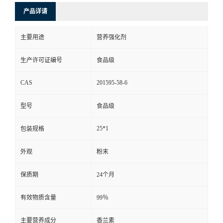
产品详请
主要用途
营养强化剂
生产许可证编号
食品级
CAS
201595-58-6
型号
食品级
25*1
包装规格
外观
粉末
保质期
24个月
有效物质含量
99％
主要营养成分
香兰素