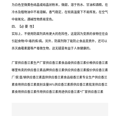
为白色至微黄色结晶或结晶状粉末，微甜，溶于热水、甘油和酒精，在
冷水及植物油中不易溶解。香气稳定，在较高温度下不易挥发。在空气
中易氧化，遇碱性物质易变色。
四、【必 要 性】
实际上，不使用防腐剂具有更大的危险性，这是因为变质的食物往往会
引起食物/中/毒的疾/病。另外，防腐剂除了能防止食品变质外，还可以
杀灭曲霉素菌等产毒微生物，这无疑是有益于人体健康的。
厂家供应香兰素生产厂家供应香兰素食品级供应香兰素价格供应香兰素
哪里有卖的供应香兰素品牌供应香兰素供应供应香兰素报价供应香兰素
厂/家/直/销供应香兰素直供供应香兰素食品级香兰素专业生产供应香兰
素食用供应香兰素类别含量99%供应香兰素质供应香兰素批发供应香兰
素食用供应香兰素作用供应香兰素用途供应香兰素*厂家供应香兰素