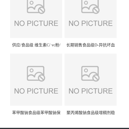
供应/食品级 维生素C/ vc粉/
长期销售食品级D-异抗坏血
抗坏血酸 水溶性抗氧化剂
酸钠食品护色剂防腐剂异VC
钠
苯甲酸钠食品级苯甲酸钠保
聚丙烯酸钠食品级增稠剂稳
鲜剂防腐剂含量99%
定剂增筋剂