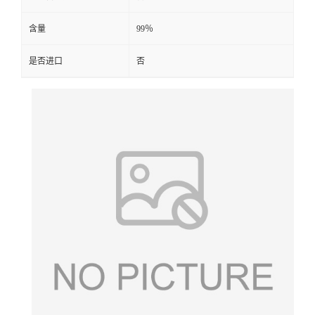
含量
99％
是否进口
否