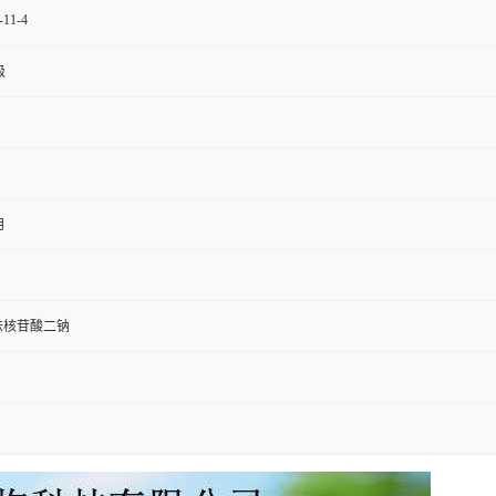
-11-4
级
月
呈味核苷酸二钠