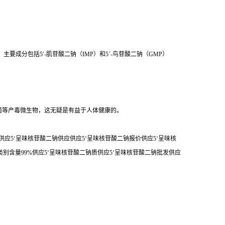
G。主要成分包括5′-肌苷酸二钠（IMP）和5ˊ-鸟苷酸二钠（GMP）
菌等产毒微生物，这无疑是有益于人体健康的。
供应5‘呈味核苷酸二钠供应供应5‘呈味核苷酸二钠报价供应5‘呈味核
类别含量99%供应5‘呈味核苷酸二钠质供应5‘呈味核苷酸二钠批发供应