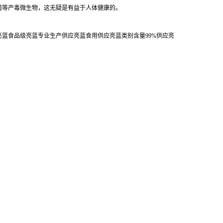
菌等产毒微生物，这无疑是有益于人体健康的。
亮蓝食品级亮蓝专业生产供应亮蓝食用供应亮蓝类别含量99%供应亮