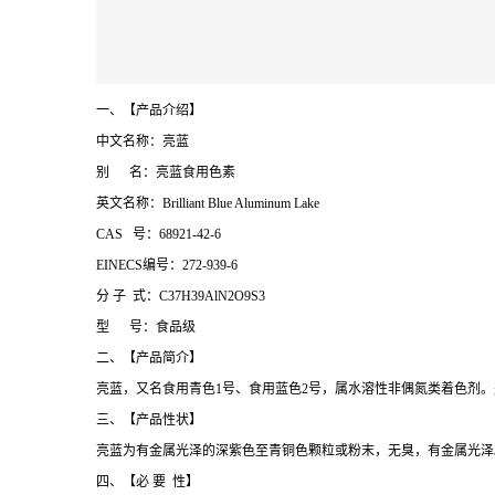
一、【产品介绍】
中文名称：亮蓝
别 名：亮蓝食用色素
英文名称：Brilliant Blue Aluminum Lake
CAS 号：68921-42-6
EINECS编号：272-939-6
分 子 式：C37H39AlN2O9S3
型 号：食品级
二、【产品简介】
亮蓝，又名食用青色1号、食用蓝色2号，属水溶性非偶氮类着色剂。是一种
三、【产品性状】
亮蓝为有金属光泽的深紫色至青铜色颗粒或粉末，无臭，有金属光泽。易
四、【必 要 性】