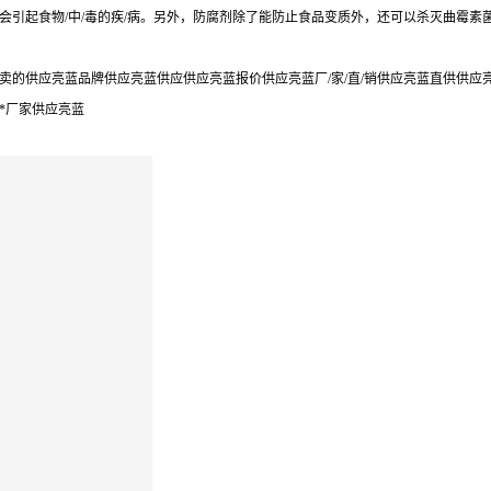
会引起食物/中/毒的疾/病。另外，防腐剂除了能防止食品变质外，还可以杀灭曲霉素
的供应亮蓝品牌供应亮蓝供应供应亮蓝报价供应亮蓝厂/家/直/销供应亮蓝直供供应
*厂家供应亮蓝