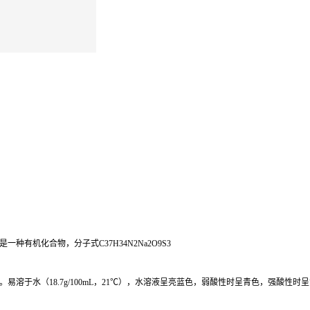
有机化合物，分子式C37H34N2Na2O9S3
溶于水（18.7g/100mL，21℃），水溶液呈亮蓝色，弱酸性时呈青色，强酸性时