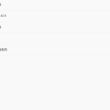
级
-42-6
级
着色剂