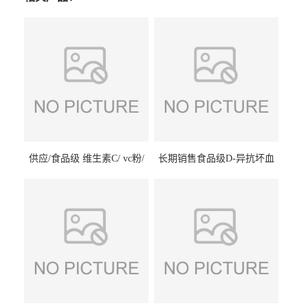
供应/食品级 维生素C/ vc粉/
长期销售食品级D-异抗坏血
抗坏血酸 水溶性抗氧化剂
酸钠食品护色剂防腐剂异VC
钠