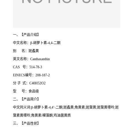
一、【产品介绍】
中文名称：β-胡萝卜素-4,4-二酮
别 名：斑蟊黄
英文名称：Canthaxanthin
CAS 号：514-78-3
EINECS编号：208-187-2
分 子 式：C40H52O2
型 号：食品级
二、【产品简介】
中文同义词:β-胡萝卜素-4,4’-二酮;斑蟊黄;角黄素;斑蝥黄;斑蝥黄嘌呤;斑
蝥素黄嘌呤;角黄素/裸藻酮;鸡油菌黄质
三、【产品性状】