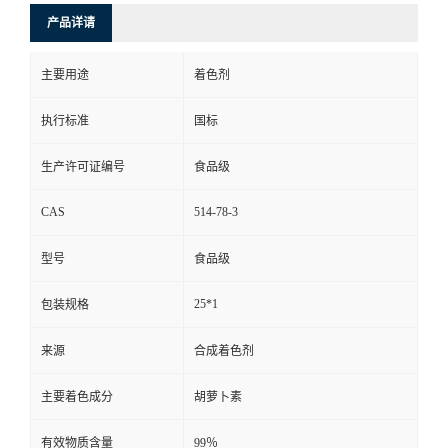
产品详请
主要用途
着色剂
执行标准
国标
生产许可证编号
食品级
CAS
514-78-3
型号
食品级
25*1
包装规格
来源
合成着色剂
主要着色成分
胡萝卜素
有效物质含量
99％