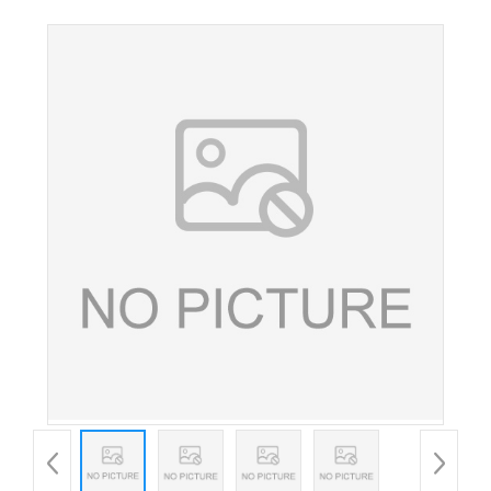
胶增稠剂魔芋精粉微粉K30现货批发 欢 迎订购