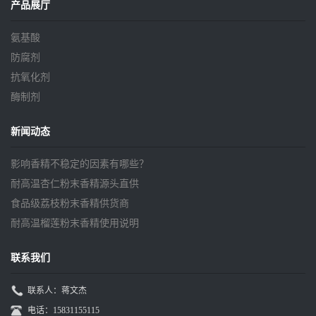
产品展厅
氨基酸
防腐剂
抗氧化剂
酶制剂
新闻动态
影响香精不稳定的因素有哪些？
耐高温杏仁粉末香精源头直供
食品级荔枝粉末香精供货商
耐高温榴莲粉末香精使用说明
联系我们
联系人：蒋文杰
电话：15831155115