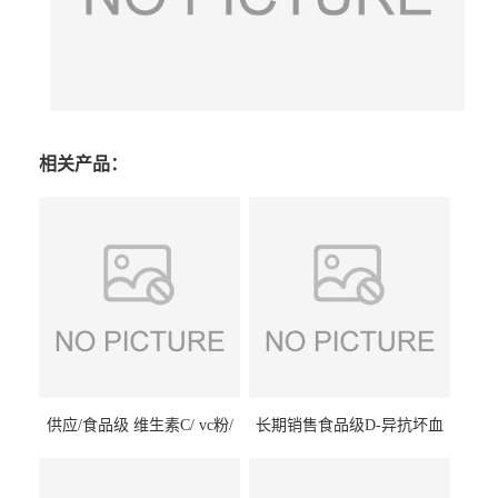
相关产品：
供应/食品级 维生素C/ vc粉/
长期销售食品级D-异抗坏血
抗坏血酸 水溶性抗氧化剂
酸钠食品护色剂防腐剂异VC
钠