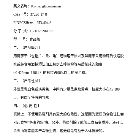
英文名称：Konjac glucomannan
CAS 号：37220-17-0
EINECS编号：253-404-6
分 子 式：C21H28N6O6S
型 号：食品级
二、【产品简介】
用魔芋干（包括片、条、角）经物理干法以及鲜魔芋采用粉碎后快速脱
水或经食用酒精湿法加工初步去掉淀粉等杂质制成的颗度
≤0.425mm（40目）的颗粒占90%以上的魔芋粉。
三、【产品性状】
外观呈乳白色或淡黄色，中间有少量黑点及黄点，粒度大小在45-100
目，有魔芋特有的气味
四、【必 要 性】
实际上，不使用防腐剂具有更大的危险性，这是因为变质的食物往往会
引起食物/中/毒的疾/病。另外，防腐剂除了能防止食品变质外，还可以
杀灭曲霉素菌等产毒微生物，这无疑是有益于人体健康的。