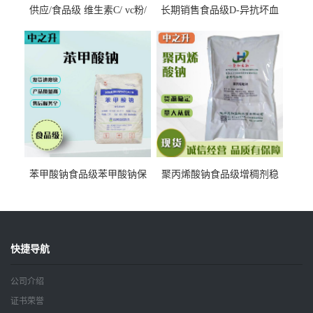
供应/食品级 维生素C/ vc粉/
长期销售食品级D-异抗坏血
抗坏血酸 水溶性抗氧化剂
酸钠食品护色剂防腐剂异VC
钠
苯甲酸钠食品级苯甲酸钠保
聚丙烯酸钠食品级增稠剂稳
鲜剂防腐剂含量99%
定剂增筋剂
快捷导航
公司介绍
证书荣誉