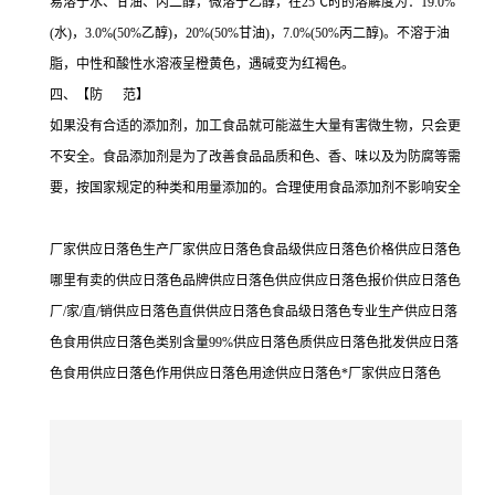
易溶于水、甘油、丙二醇，微溶于乙醇，在25℃时的溶解度为：19.0%
(水)，3.0%(50%乙醇)，20%(50%甘油)，7.0%(50%丙二醇)。不溶于油
脂，中性和酸性水溶液呈橙黄色，遇碱变为红褐色。
四、【防 范】
如果没有合适的添加剂，加工食品就可能滋生大量有害微生物，只会更
不安全。食品添加剂是为了改善食品品质和色、香、味以及为防腐等需
要，按国家规定的种类和用量添加的。合理使用食品添加剂不影响安全
厂家供应日落色生产厂家供应日落色食品级供应日落色价格供应日落色
哪里有卖的供应日落色品牌供应日落色供应供应日落色报价供应日落色
厂/家/直/销供应日落色直供供应日落色食品级日落色专业生产供应日落
色食用供应日落色类别含量99%供应日落色质供应日落色批发供应日落
色食用供应日落色作用供应日落色用途供应日落色*厂家供应日落色