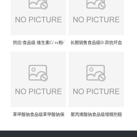
供应/食品级 维生素C/ vc粉/
长期销售食品级D-异抗坏血
抗坏血酸 水溶性抗氧化剂
酸钠食品护色剂防腐剂异VC
钠
苯甲酸钠食品级苯甲酸钠保
聚丙烯酸钠食品级增稠剂稳
鲜剂防腐剂含量99%
定剂增筋剂