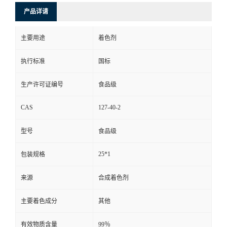
产品详请
主要用途
着色剂
执行标准
国标
生产许可证编号
食品级
CAS
127-40-2
型号
食品级
25*1
包装规格
来源
合成着色剂
主要着色成分
其他
有效物质含量
99％