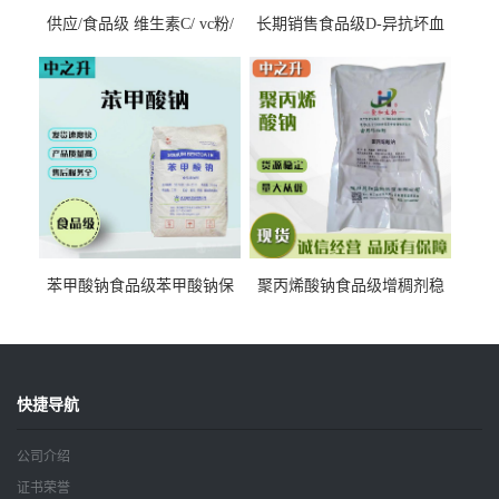
供应/食品级 维生素C/ vc粉/
长期销售食品级D-异抗坏血
抗坏血酸 水溶性抗氧化剂
酸钠食品护色剂防腐剂异VC
钠
苯甲酸钠食品级苯甲酸钠保
聚丙烯酸钠食品级增稠剂稳
鲜剂防腐剂含量99%
定剂增筋剂
快捷导航
公司介绍
证书荣誉