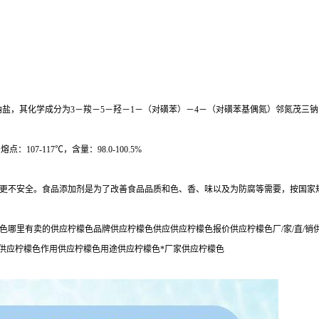
酮-3-羧酸三钠盐，其化学成分为3－羧－5－羟－1－（对磺苯）－4－（对磺苯基偶氮）邻氮
点：107-117℃，含量：98.0-100.5%
更不安全。食品添加剂是为了改善食品品质和色、香、味以及为防腐等需要，按国家
色哪里有卖的供应柠檬色品牌供应柠檬色供应供应柠檬色报价供应柠檬色厂/家/直/
用供应柠檬色作用供应柠檬色用途供应柠檬色*厂家供应柠檬色