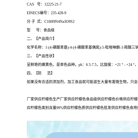
CAS 号：12225-21-7
EINECS编号：235-428-9
分 子 式：C16H9N4Na3O9S2
型 号：食品级
二、【产品简介】
化学名称：1-(4-磺酸苯基)-4-(4-磺酸苯基偶氮)-5-吡唑啉
三、【产品性状】
呈鲜艳的嫩黄色，是单色品种。ph：6.5-7.5，比旋度：+21 ° - +24 °，熔
四、【防 范】
如果没有合适的添加剂，加工食品就可能滋生大量有害微生物，只会
厂家供应柠檬色生产厂家供应柠檬色食品级供应柠檬色价格供应柠檬
应柠檬色类别含量99%供应柠檬色质供应柠檬色批发供应柠檬色食