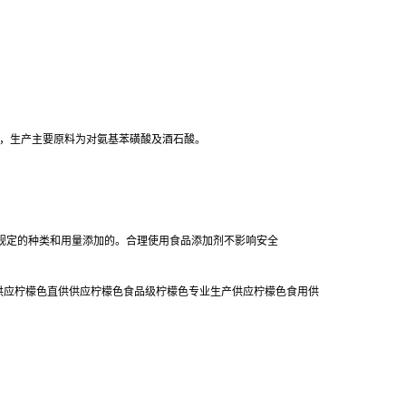
茂三钠，生产主要原料为对氨基苯磺酸及酒石酸。
规定的种类和用量添加的。合理使用食品添加剂不影响安全
销供应柠檬色直供供应柠檬色食品级柠檬色专业生产供应柠檬色食用供