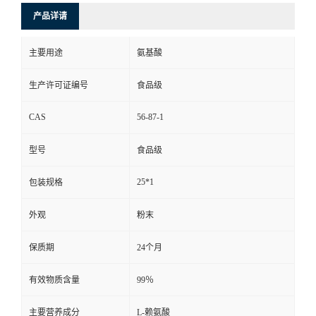
产品详请
主要用途
氨基酸
生产许可证编号
食品级
CAS
56-87-1
型号
食品级
25*1
包装规格
外观
粉末
保质期
24个月
有效物质含量
99％
主要营养成分
L-赖氨酸