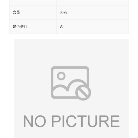
含量
99％
是否进口
否