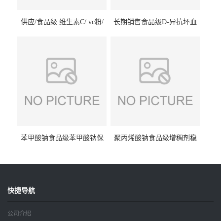
供应/食品级 维生素C/ vc粉/
长期销售食品级D-异抗坏血
抗坏血酸 水溶性抗氧化剂
酸钠食品护色剂防腐剂异VC
钠
苯甲酸钠食品级苯甲酸钠保
聚丙烯酸钠食品级增稠剂稳
鲜剂防腐剂含量99%
定剂增筋剂
快捷导航
公司介绍