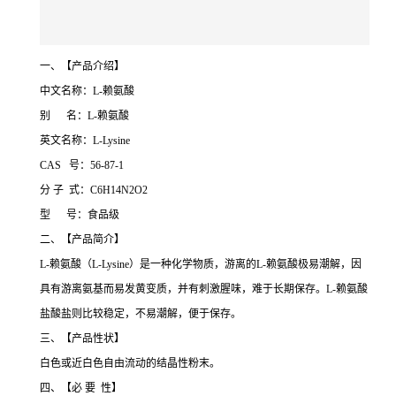
一、【产品介绍】
中文名称：L-赖氨酸
别 名：L-赖氨酸
英文名称：L-Lysine
CAS 号：56-87-1
分 子 式：C6H14N2O2
型 号：食品级
二、【产品简介】
L-赖氨酸（L-Lysine）是一种化学物质，游离的L-赖氨酸极易潮解，因
具有游离氨基而易发黄变质，并有刺激腥味，难于长期保存。L-赖氨酸
盐酸盐则比较稳定，不易潮解，便于保存。
三、【产品性状】
白色或近白色自由流动的结晶性粉末。
四、【必 要 性】