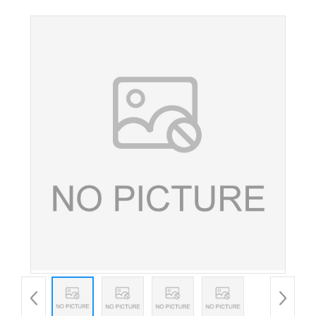
氨酸 氨基酸 营养强化剂 量大从优 欢迎订购