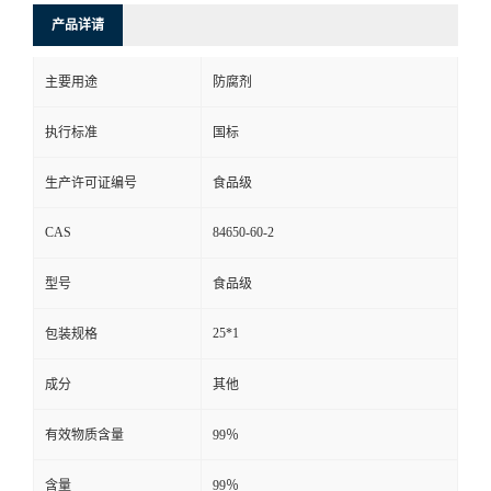
产品详请
主要用途
防腐剂
执行标准
国标
生产许可证编号
食品级
CAS
84650-60-2
型号
食品级
25*1
包装规格
成分
其他
有效物质含量
99％
含量
99％