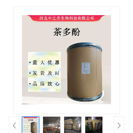
丙酸钠 糕点防 腐保鲜剂 量大从优 欢迎订购