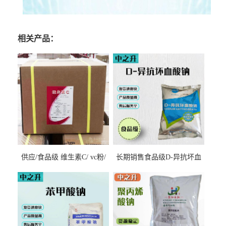
相关产品：
供应/食品级 维生素C/ vc粉/
长期销售食品级D-异抗坏血
抗坏血酸 水溶性抗氧化剂
酸钠食品护色剂防腐剂异VC
钠