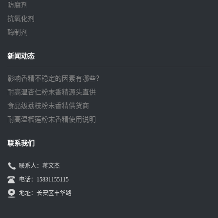
防腐剂
抗氧化剂
酶制剂
新闻动态
影响香精不稳定的因素有哪些？
耐高温杏仁粉末香精源头直供
食品级荔枝粉末香精供货商
耐高温榴莲粉末香精使用说明
联系我们
联系人：蒋文杰
电话：15831155115
地址：长安区丰华路