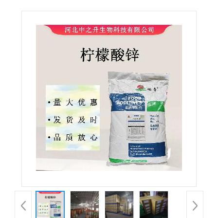
级柠檬酸锌 营养强化剂 现货供应 量大从优 欢迎选购