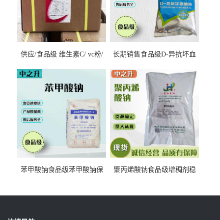
供应/食品级 维生素C/ vc粉/
长期销售食品级D-异抗坏血
抗坏血酸 水溶性抗氧化剂
酸钠食品护色剂防腐剂异VC
钠
苯甲酸钠食品级苯甲酸钠保
聚丙烯酸钠食品级增稠剂稳
鲜剂防腐剂含量99%
定剂增筋剂