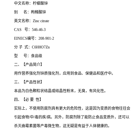
中文名称：柠檬酸锌
别 名：枸橼酸锌
英文名称：Zinc citrate
CAS 号：546-46-3
EINECS编号：208-901-2
分 子 式：C6H8O7Zn
型 号：食品级
二、【产品简介】
用作营养强化剂锌质强化剂，应用到食品、保健品和医疗中。
三、【产品性状】
本品为白色颗粒状结晶或结晶性粉末，无臭，有风化性。
四、【必 要 性】
实际上，不使用防腐剂具有更大的危险性，这是因为变质的食物往往会
引起食物/中/毒的疾/病。另外，防腐剂除了能防止食品变质外，还可以
杀灭曲霉素菌等产毒微生物，这无疑是有益于人体健康的。