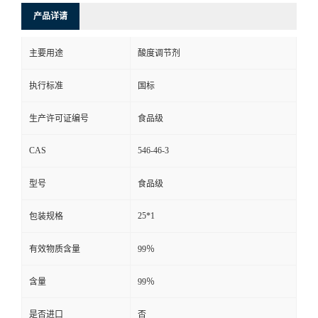
产品详请
主要用途
酸度调节剂
执行标准
国标
生产许可证编号
食品级
CAS
546-46-3
型号
食品级
25*1
包装规格
有效物质含量
99％
含量
99％
是否进口
否