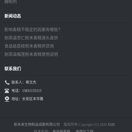
酶制剂
新闻动态
影响香精不稳定的因素有哪些？
耐高温杏仁粉末香精源头直供
食品级荔枝粉末香精供货商
耐高温榴莲粉末香精使用说明
联系我们
联系人：蒋文杰
电话：15831155115
地址：长安区丰华路
新未来生物制品成都有限公司
版权所有 Copyright (©) 2026
XML
技术支持：
食品商务网
盖德化工网