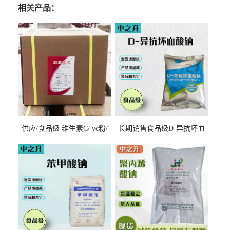
相关产品：
供应/食品级 维生素C/ vc粉/
长期销售食品级D-异抗坏血
抗坏血酸 水溶性抗氧化剂
酸钠食品护色剂防腐剂异VC
钠