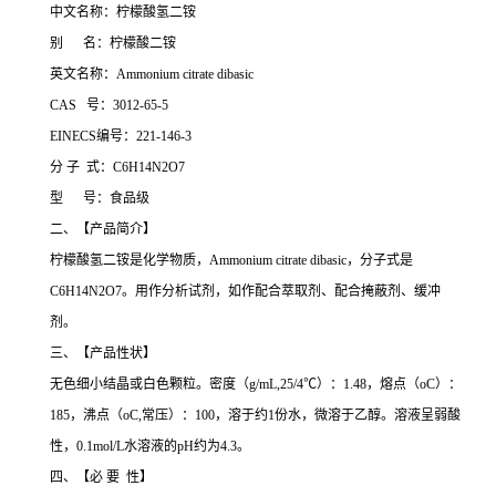
中文名称：柠檬酸氢二铵
别 名：柠檬酸二铵
英文名称：Ammonium citrate dibasic
CAS 号：3012-65-5
EINECS编号：221-146-3
分 子 式：C6H14N2O7
型 号：食品级
二、【产品简介】
柠檬酸氢二铵是化学物质，Ammonium citrate dibasic，分子式是
C6H14N2O7。用作分析试剂，如作配合萃取剂、配合掩蔽剂、缓冲
剂。
三、【产品性状】
无色细小结晶或白色颗粒。密度（g/mL,25/4℃）：1.48，熔点（oC）：
185，沸点（oC,常压）：100，溶于约1份水，微溶于乙醇。溶液呈弱酸
性，0.1mol/L水溶液的pH约为4.3。
四、【必 要 性】