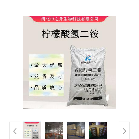
食品级柠檬酸氢二铵 酸度调节剂 欢迎订购