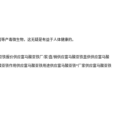
菌等产毒微生物，这无疑是有益于人体健康的。
铁报价供应富马酸亚铁厂/家/直/销供应富马酸亚铁直供供应富马酸
酸亚铁作用供应富马酸亚铁用途供应富马酸亚铁*厂家供应富马酸亚铁