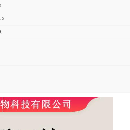
级
1-5
级