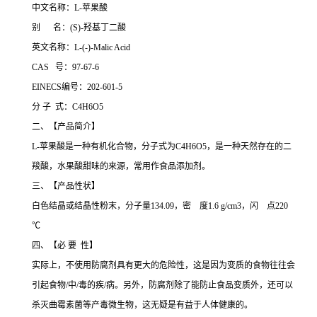
中文名称：L-苹果酸
别 名：(S)-羟基丁二酸
英文名称：L-(-)-Malic Acid
CAS 号：97-67-6
EINECS编号：202-601-5
分 子 式：C4H6O5
二、【产品简介】
L-苹果酸是一种有机化合物，分子式为C4H6O5，是一种天然存在的二
羧酸，水果酸甜味的来源，常用作食品添加剂。
三、【产品性状】
白色结晶或结晶性粉末，分子量134.09，密 度1.6 g/cm3，闪 点220
℃
四、【必 要 性】
实际上，不使用防腐剂具有更大的危险性，这是因为变质的食物往往会
引起食物/中/毒的疾/病。另外，防腐剂除了能防止食品变质外，还可以
杀灭曲霉素菌等产毒微生物，这无疑是有益于人体健康的。