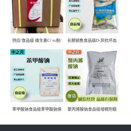
供应/食品级 维生素C/ vc粉/
长期销售食品级D-异抗坏血
抗坏血酸 水溶性抗氧化剂
酸钠食品护色剂防腐剂异VC
钠
苯甲酸钠食品级苯甲酸钠保
聚丙烯酸钠食品级增稠剂稳
鲜剂防腐剂含量99%
定剂增筋剂