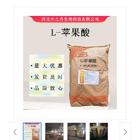
食品级苹果酸 高纯度 酸味剂 缓冲剂 固化剂