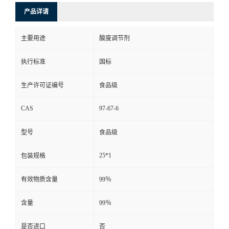
产品详请
主要用途
酸度调节剂
执行标准
国标
生产许可证编号
食品级
CAS
97-67-6
型号
食品级
25*1
包装规格
有效物质含量
99％
含量
99％
是否进口
否