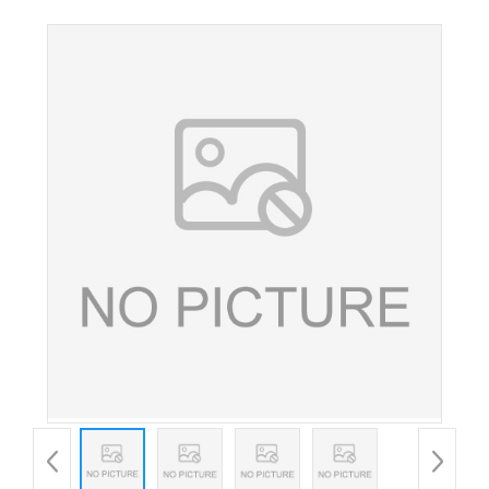
肌醇六偏酸钠食品级 植酸钠 现货供应 欢迎订购