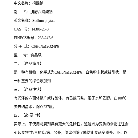
中文名称：植酸钠
别 名：肌醇六磷酸钠
英文名称：Sodium phytate
CAS 号：14306-25-3
EINECS编号：238-242-6
分 子 式：C6H6Na12O24P6
型 号：食品级
二、【产品简介】
是一种有机物，化学式为C6H6Na12O24P6，白色粉末状或结晶状，是
一种重要的绿色添加剂
三、【产品性状】
有光泽的六面体鳞片或片晶体，有乙酸气味。溶于水和乙醇。在100℃
失去结晶水，熔点237度。
四、【必 要 性】
实际上，不使用防腐剂具有更大的危险性，这是因为变质的食物往往会
引起食物/中/毒的疾/病。另外，防腐剂除了能防止食品变质外，还可以