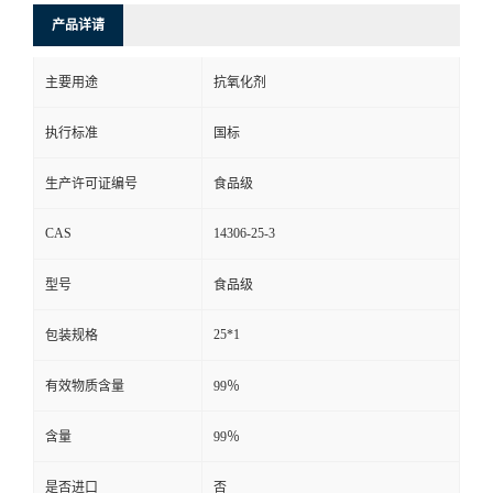
产品详请
主要用途
抗氧化剂
执行标准
国标
生产许可证编号
食品级
CAS
14306-25-3
型号
食品级
25*1
包装规格
有效物质含量
99％
含量
99％
是否进口
否