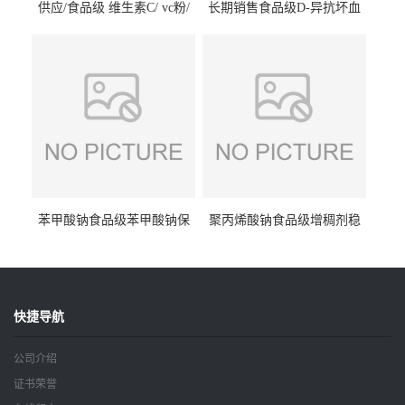
供应/食品级 维生素C/ vc粉/
长期销售食品级D-异抗坏血
抗坏血酸 水溶性抗氧化剂
酸钠食品护色剂防腐剂异VC
钠
苯甲酸钠食品级苯甲酸钠保
聚丙烯酸钠食品级增稠剂稳
鲜剂防腐剂含量99%
定剂增筋剂
快捷导航
公司介绍
证书荣誉