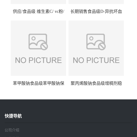
供应/食品级 维生素C/ vc粉/
长期销售食品级D-异抗坏血
抗坏血酸 水溶性抗氧化剂
酸钠食品护色剂防腐剂异VC
钠
苯甲酸钠食品级苯甲酸钠保
聚丙烯酸钠食品级增稠剂稳
鲜剂防腐剂含量99%
定剂增筋剂
快捷导航
公司介绍