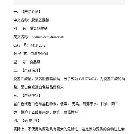
一、【产品介绍】
中文名称：脱氢乙酸钠
别 名：脱氢醋酸钠
英文名称：Sodium dehydroacetate
CAS 号：4418-26-2
分 子 式：C8H7NaO4
型 号：食品级
二、【产品简介】
脱氢乙酸钠，又名脱氢醋酸钠，分子式为 C8H7NaO4，为脱氢乙酸的钠
盐。呈白色或近白色结晶性粉末
三、【产品性状】
呈白色或近白色结晶性粉末，低毒 、无臭，易溶于水、甘油、丙二
醇，微溶于乙醇和丙酮，耐光、耐热性好，
四、【必 要 性】
实际上，不使用防腐剂具有更大的危险性，这是因为变质的食物往往会