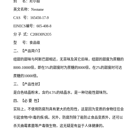
别 名：尼尔甜
英文名称：Neotame
CAS 号：165450-17-9
EINECS编号：605-408-8
分 子 式：C20H30N2O5
型 号：食品级
二、【产品简介】
纽甜的甜味与阿斯巴甜相近，无苦味及其它后味，纽甜的甜度为蔗糖的
8000-10000倍，即在5%的甜度时为蔗糖的8000倍，在2%的甜度时可达
蔗糖的10000倍。
三、【产品性状】
是白色结晶粉末，含约4.5%的结晶水，是一种功能性甜味剂。
四、【必 要 性】
实际上，不使用防腐剂具有更大的危险性，这是因为变质的食物往往会
引起食物/中/毒的疾/病。另外，防腐剂除了能防止食品变质外，还可以
杀灭曲霉素菌等产毒微生物，这无疑是有益于人体健康的。