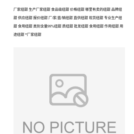
厂家纽甜 生产厂家纽甜 食品级纽甜 价格纽甜 哪里有卖的纽甜 品牌纽
甜 供应纽甜 报价纽甜 厂/家/直/销纽甜 直供纽甜 现货纽甜 专业生产纽
甜 食用纽甜 类别含量99%纽甜 质纽甜 批发纽甜 食用纽甜 作用纽甜 用
途纽甜 *厂家纽甜