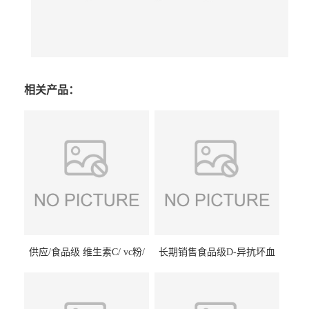
相关产品：
供应/食品级 维生素C/ vc粉/
长期销售食品级D-异抗坏血
抗坏血酸 水溶性抗氧化剂
酸钠食品护色剂防腐剂异VC
钠