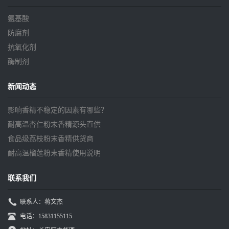
氨基酸
防腐剂
抗氧化剂
酶制剂
新闻动态
影响香精不稳定的因素有哪些？
耐高温杏仁粉末香精源头直供
食品级荔枝粉末香精供货商
耐高温榴莲粉末香精使用说明
联系我们
联系人：蒋文杰
电话：15831155115