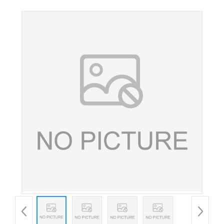
倍甜味剂 高甜度纽甜 欢迎订购