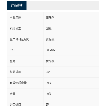
产品详请
主要用途
甜味剂
执行标准
国标
生产许可证编号
食品级
CAS
585-88-6
型号
食品级
25*1
包装规格
有效物质含量
99％
含量
99％
是否进口
否