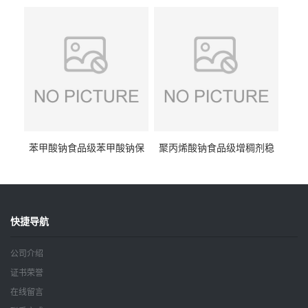
抗坏血酸 水溶性抗氧化剂
酸钠食品护色剂防腐剂异VC
钠
苯甲酸钠食品级苯甲酸钠保
聚丙烯酸钠食品级增稠剂稳
鲜剂防腐剂含量99%
定剂增筋剂
快捷导航
公司介绍
证书荣誉
在线留言