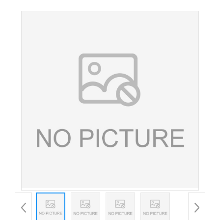
食品级 护色剂 低糖型功能甜味剂 量大从优