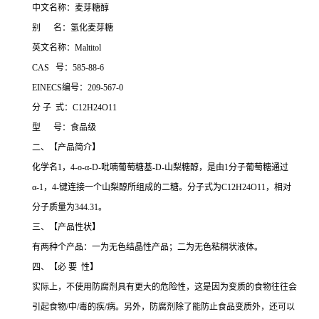
中文名称：麦芽糖醇
别 名：氢化麦芽糖
英文名称：Maltitol
CAS 号：585-88-6
EINECS编号：209-567-0
分 子 式：C12H24O11
型 号：食品级
二、【产品简介】
化学名1，4-o-α-D-吡喃葡萄糖基-D-山梨糖醇，是由1分子葡萄糖通过
α-1，4-键连接一个山梨醇所组成的二糖。分子式为C12H24O11，相对
分子质量为344.31。
三、【产品性状】
有两种个产品：一为无色结晶性产品；二为无色粘稠状液体。
四、【必 要 性】
实际上，不使用防腐剂具有更大的危险性，这是因为变质的食物往往会
引起食物/中/毒的疾/病。另外，防腐剂除了能防止食品变质外，还可以