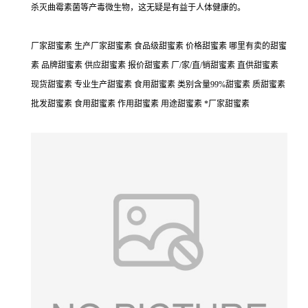
杀灭曲霉素菌等产毒微生物，这无疑是有益于人体健康的。
厂家甜蜜素 生产厂家甜蜜素 食品级甜蜜素 价格甜蜜素 哪里有卖的甜蜜
素 品牌甜蜜素 供应甜蜜素 报价甜蜜素 厂/家/直/销甜蜜素 直供甜蜜素
现货甜蜜素 专业生产甜蜜素 食用甜蜜素 类别含量99%甜蜜素 质甜蜜素
批发甜蜜素 食用甜蜜素 作用甜蜜素 用途甜蜜素 *厂家甜蜜素