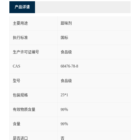
产品详请
主要用途
甜味剂
执行标准
国标
生产许可证编号
食品级
CAS
68476-78-8
型号
食品级
25*1
包装规格
有效物质含量
99％
含量
99％
是否进口
否