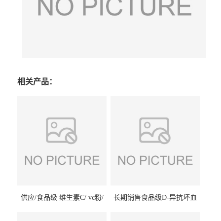
相关产品：
供应/食品级 维生素C/ vc粉/
长期销售食品级D-异抗坏血
抗坏血酸 水溶性抗氧化剂
酸钠食品护色剂防腐剂异VC