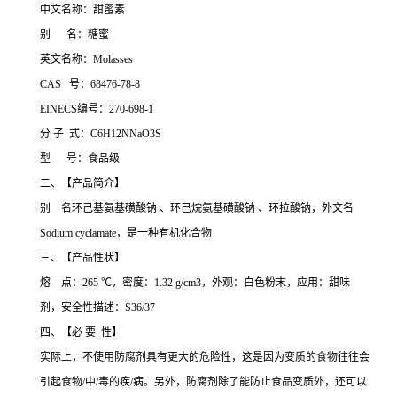
中文名称：甜蜜素
别 名：糖蜜
英文名称：Molasses
CAS 号：68476-78-8
EINECS编号：270-698-1
分 子 式：C6H12NNaO3S
型 号：食品级
二、【产品简介】
别 名环己基氨基磺酸钠 、环己烷氨基磺酸钠 、环拉酸钠，外文名
Sodium cyclamate，是一种有机化合物
三、【产品性状】
熔 点：265 ℃，密度：1.32 g/cm3，外观：白色粉末，应用：甜味
剂，安全性描述：S36/37
四、【必 要 性】
实际上，不使用防腐剂具有更大的危险性，这是因为变质的食物往往会
引起食物/中/毒的疾/病。另外，防腐剂除了能防止食品变质外，还可以