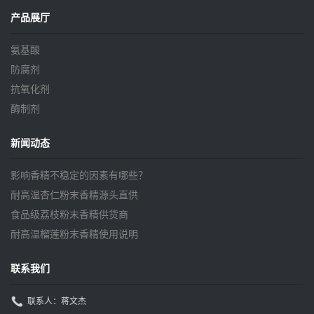
产品展厅
氨基酸
防腐剂
抗氧化剂
酶制剂
新闻动态
影响香精不稳定的因素有哪些？
耐高温杏仁粉末香精源头直供
食品级荔枝粉末香精供货商
耐高温榴莲粉末香精使用说明
联系我们
联系人：蒋文杰