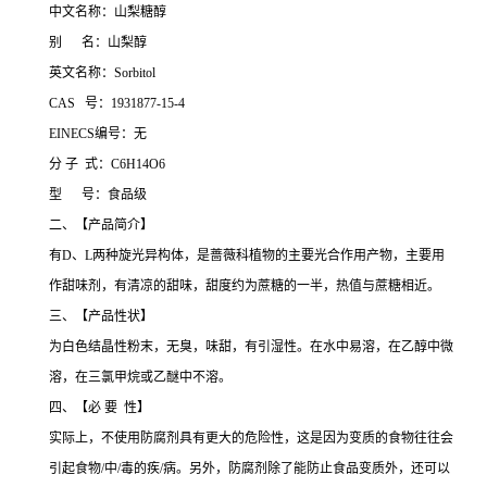
中文名称：山梨糖醇
别 名：山梨醇
英文名称：Sorbitol
CAS 号：1931877-15-4
EINECS编号：无
分 子 式：C6H14O6
型 号：食品级
二、【产品简介】
有D、L两种旋光异构体，是蔷薇科植物的主要光合作用产物，主要用
作甜味剂，有清凉的甜味，甜度约为蔗糖的一半，热值与蔗糖相近。
三、【产品性状】
为白色结晶性粉末，无臭，味甜，有引湿性。在水中易溶，在乙醇中微
溶，在三氯甲烷或乙醚中不溶。
四、【必 要 性】
实际上，不使用防腐剂具有更大的危险性，这是因为变质的食物往往会
引起食物/中/毒的疾/病。另外，防腐剂除了能防止食品变质外，还可以