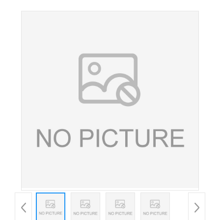
湿剂 山梨糖醇粉末 颗粒 山梨糖醇 量大从优