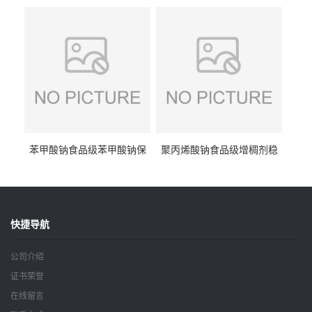
抗坏血酸 水溶性抗氧化剂
酸钠食品护色剂防腐剂异VC
钠
苯甲酸钠食品级苯甲酸钠保
聚丙烯酸钠食品级增稠剂稳
鲜剂防腐剂含量99%
定剂增筋剂
快捷导航
公司介绍
证书荣誉
在线留言