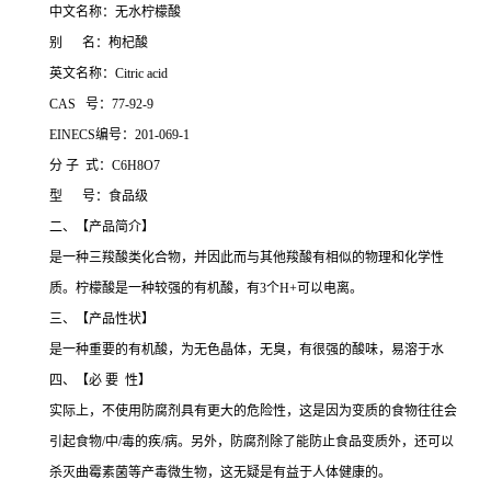
中文名称：无水柠檬酸
别 名：枸杞酸
英文名称：Citric acid
CAS 号：77-92-9
EINECS编号：201-069-1
分 子 式：C6H8O7
型 号：食品级
二、【产品简介】
是一种三羧酸类化合物，并因此而与其他羧酸有相似的物理和化学性
质。柠檬酸是一种较强的有机酸，有3个H+可以电离。
三、【产品性状】
是一种重要的有机酸，为无色晶体，无臭，有很强的酸味，易溶于水
四、【必 要 性】
实际上，不使用防腐剂具有更大的危险性，这是因为变质的食物往往会
引起食物/中/毒的疾/病。另外，防腐剂除了能防止食品变质外，还可以
杀灭曲霉素菌等产毒微生物，这无疑是有益于人体健康的。