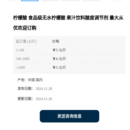
柠檬酸 食品级无水柠檬酸 果汁饮料酸度调节剂 量大从
优欢迎订购
起订量 (公斤)
价格
1-100
￥
5 /公斤
100-1000
￥
4 /公斤
≥1000
￥
3 /公斤
产地：
中国 国内
发布日期：
2024-11-28
更新日期：
2024-11-28
发送咨询信息