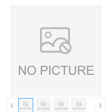
无水柠檬酸 果汁饮料酸度调节剂 量大从优欢迎订购