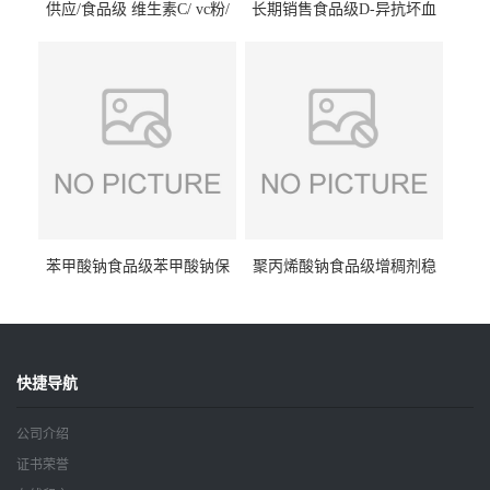
供应/食品级 维生素C/ vc粉/
长期销售食品级D-异抗坏血
抗坏血酸 水溶性抗氧化剂
酸钠食品护色剂防腐剂异VC
钠
苯甲酸钠食品级苯甲酸钠保
聚丙烯酸钠食品级增稠剂稳
鲜剂防腐剂含量99%
定剂增筋剂
快捷导航
公司介绍
证书荣誉