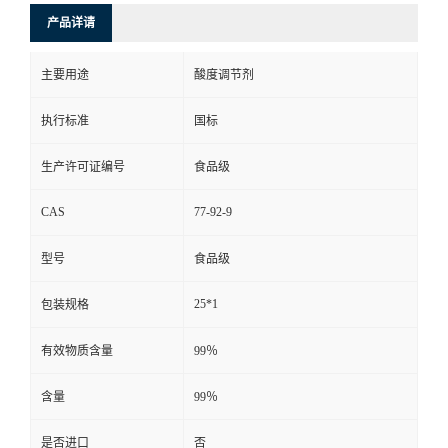
产品详请
主要用途
酸度调节剂
执行标准
国标
生产许可证编号
食品级
CAS
77-92-9
型号
食品级
25*1
包装规格
有效物质含量
99％
含量
99％
是否进口
否