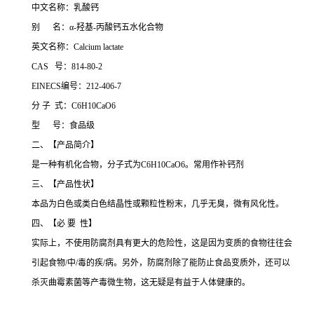
中文名称：乳酸钙
别 名：α-羟基-丙酸钙五水化合物
英文名称：Calcium lactate
CAS 号：814-80-2
EINECS编号：212-406-7
分 子 式：C6H10CaO6
型 号：食品级
二、【产品简介】
是一种有机化合物，分子式为C6H10CaO6。常用作补钙剂
三、【产品性状】
本品为白色或类白色结晶性或颗粒性粉末，几乎无臭，微有风化性。
四、【必 要 性】
实际上，不使用防腐剂具有更大的危险性，这是因为变质的食物往往会
引起食物/中/毒的疾/病。另外，防腐剂除了能防止食品变质外，还可以
杀灭曲霉素菌等产毒微生物，这无疑是有益于人体健康的。