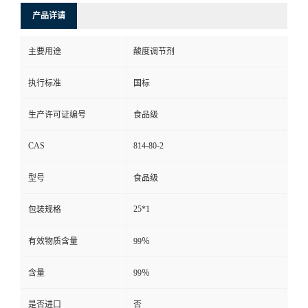
产品详请
主要用途
酸度调节剂
执行标准
国标
生产许可证编号
食品级
CAS
814-80-2
型号
食品级
25*1
包装规格
有效物质含量
99％
含量
99％
是否进口
否