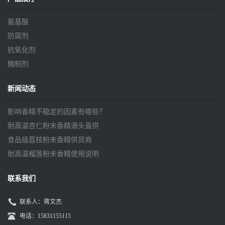
氨基酸
防腐剂
抗氧化剂
酶制剂
新闻动态
影响香精不稳定的因素有哪些？
耐高温杏仁粉末香精源头直供
食品级荔枝粉末香精供货商
耐高温榴莲粉末香精使用说明
联系我们
联系人：蒋文杰
电话：15831155115