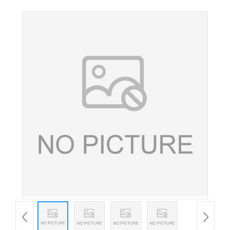
L-乳酸钙 钙营养增补剂 现货供应 欢迎订购