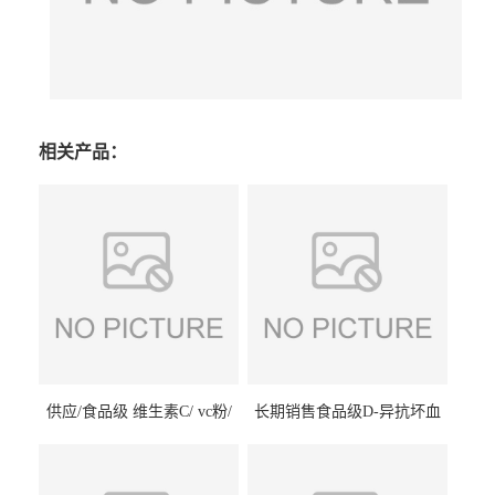
相关产品：
供应/食品级 维生素C/ vc粉/
长期销售食品级D-异抗坏血
抗坏血酸 水溶性抗氧化剂
酸钠食品护色剂防腐剂异VC
钠