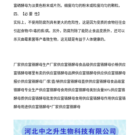
富硒酵母为淡黄色粉末或片剂。细度均匀的粉末或粒度均匀的颗粒。
四、【必 要 性】
实际上，不使用防腐剂具有更大的危险性，这是因为变质的食物往往会
引起食物/中/毒的疾/病。另外，防腐剂除了能防止食品变质外，还可以
杀灭曲霉素菌等产毒微生物，这无疑是有益于人体健康的。
厂家供应富铬酵母生产厂家供应富铬酵母食品级供应富铬酵母价格供应
富铬酵母哪里有卖的供应富铬酵母品牌供应富铬酵母供应供应富铬酵母
报价供应富铬酵母厂/家/直/销供应富铬酵母直供供应富铬酵母食品级富
铬酵母专业生产供应富铬酵母食用供应富铬酵母类别含量99%供应富铬
酵母质供应富铬酵母批发供应富铬酵母食用供应富铬酵母作用供应富铬
酵母用途供应富铬酵母*厂家供应富铬酵母