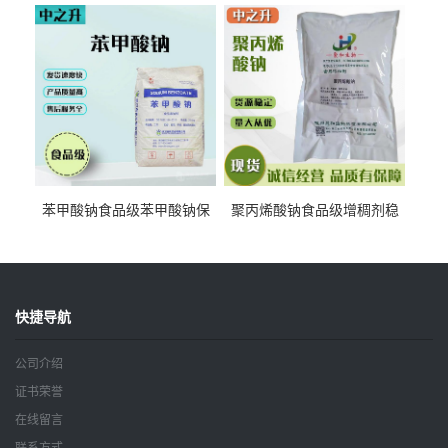
抗坏血酸 水溶性抗氧化剂
酸钠食品护色剂防腐剂异VC
钠
苯甲酸钠食品级苯甲酸钠保
聚丙烯酸钠食品级增稠剂稳
鲜剂防腐剂含量99%
定剂增筋剂
快捷导航
公司介绍
证书荣誉
在线留言