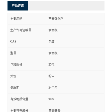
产品详请
主要用途
营养强化剂
生产许可证编号
食品级
CAS
包装
型号
食品级
25*1
包装规格
外观
粉末
保质期
24个月
有效物质含量
99％
主要营养成分
富铬酵母