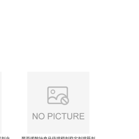
腐剂含
聚丙烯酸钠食品级增稠剂稳定剂增筋剂