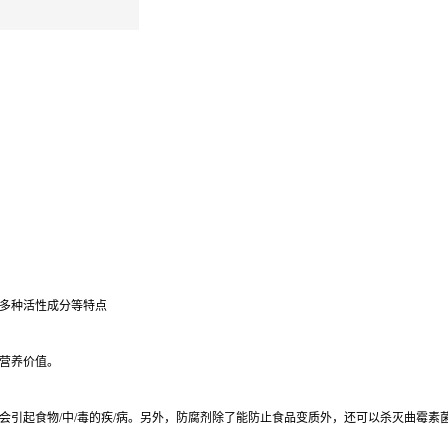
多种活性成分等特点
营养价值。
会引起食物/中/毒的疾/病。另外，防腐剂除了能防止食品变质外，还可以杀灭曲霉素