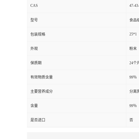
CAS
47-43
型号
食品
25*1
包装规格
外观
粉末
保质期
24个
有效物质含量
99％
主要营养成分
分离
含量
99％
是否进口
否