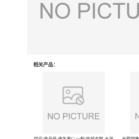
相关产品：
供应/食品级 维生素C/ vc粉/抗坏血酸 水溶
长期销售