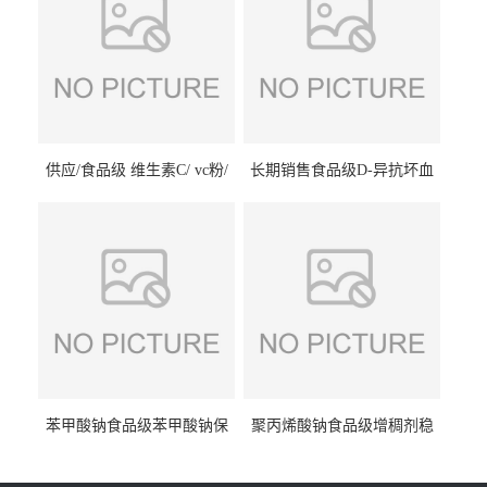
供应/食品级 维生素C/ vc粉/
长期销售食品级D-异抗坏血
抗坏血酸 水溶性抗氧化剂
酸钠食品护色剂防腐剂异VC
钠
苯甲酸钠食品级苯甲酸钠保
聚丙烯酸钠食品级增稠剂稳
鲜剂防腐剂含量99%
定剂增筋剂