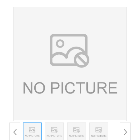
质酸钠 玻尿酸 中低分子量 100克装 DIY面膜原料