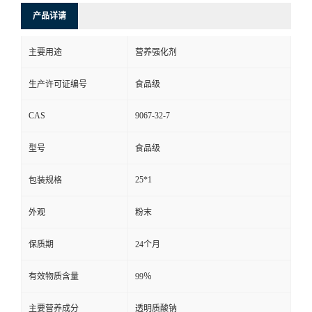
产品详请
主要用途
营养强化剂
生产许可证编号
食品级
CAS
9067-32-7
型号
食品级
25*1
包装规格
外观
粉末
保质期
24个月
有效物质含量
99％
主要营养成分
透明质酸钠