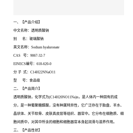
一、【产品介绍】
中文名称：透明质酸钠
别 名：玻璃酸钠
英文名称：Sodium hyaluronate
CAS 号：9067-32-7
EINECS编号：618-620-0
分 子 式：C14H22NNaO11
型 号：食品级
二、【产品简介】
透明质酸钠，化学式为(C14H20NO11Na)n，是人体内一种固有的成
分，是一种葡聚糖醛酸，没有种属特异性，它广泛存在于胎盘、羊水、
晶状体、关节软骨、皮肤真皮层等组织、器官中。它分布在细胞质、细
胞间质中，对其中所含的细胞和细胞器官本身起润滑与滋养作用。
三、【产品性状】