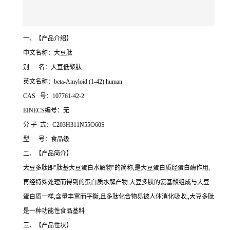
一、【产品介绍】
中文名称：大豆肽
别 名：大豆低聚肽
英文名称：beta-Amyloid (1-42) human
CAS 号：107761-42-2
EINECS编号：无
分 子 式：C203H311N55O60S
型 号：食品级
二、【产品简介】
大豆多肽即"肽基大豆蛋白水解物"的简称,是大豆蛋白质经蛋白酶作用,
再经特殊处理而得到的蛋白质水解产物.大豆多肽的氨基酸组成与大豆
蛋白质一样,含量丰富而平衡,且多肽化合物易被人体消化吸收,,大豆多肽
是一种功能性食品基料
三、【产品性状】