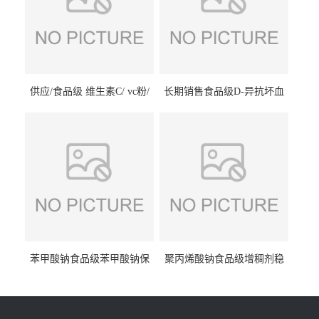
供应/食品级 维生素C/ vc粉/
长期销售食品级D-异抗坏血
抗坏血酸 水溶性抗氧化剂
酸钠食品护色剂防腐剂异VC
钠
苯甲酸钠食品级苯甲酸钠保
聚丙烯酸钠食品级增稠剂稳
鲜剂防腐剂含量99%
定剂增筋剂