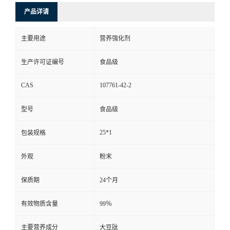
产品详请
主要用途
营养强化剂
生产许可证编号
食品级
CAS
107761-42-2
型号
食品级
25*1
包装规格
外观
粉末
保质期
24个月
有效物质含量
99％
主要营养成分
大豆肽