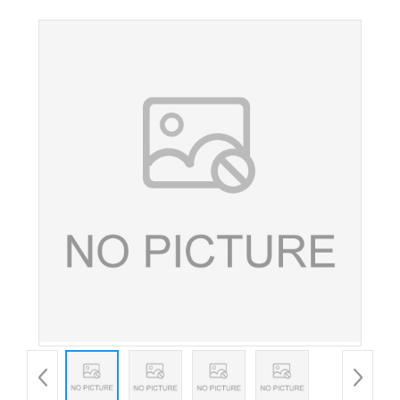
品级大豆多肽 大豆肽 小分子肽 量大从优 欢迎订购