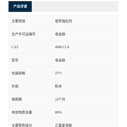
产品详请
主要用途
营养强化剂
生产许可证编号
食品级
CAS
4940-11-8
型号
食品级
25*1
包装规格
外观
粉末
保质期
24个月
有效物质含量
99％
主要营养成分
乙基麦芽酚