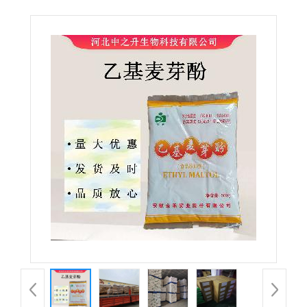
麦芽酚食品级乙基麦芽酚量大从优 欢迎选购