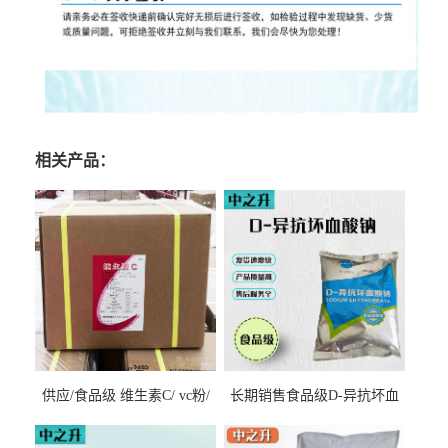
相关产品：
供应/食品级 维生素C/ vc粉/
长期销售食品级D-异抗坏血
抗坏血酸 水溶性抗氧化剂
酸钠食品护色剂防腐剂异VC
钠