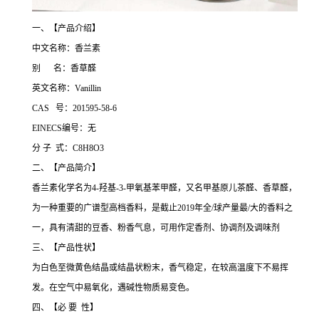
一、【产品介绍】
中文名称：香兰素
别 名：香草醛
英文名称：Vanillin
CAS 号：201595-58-6
EINECS编号：无
分 子 式：C8H8O3
二、【产品简介】
香兰素化学名为4-羟基-3-甲氧基苯甲醛，又名甲基原儿茶醛、香草醛，
为一种重要的广谱型高档香料，是截止2019年全/球产量最/大的香料之
一，具有清甜的豆香、粉香气息，可用作定香剂、协调剂及调味剂
三、【产品性状】
为白色至微黄色结晶或结晶状粉末，香气稳定，在较高温度下不易挥
发。在空气中易氧化，遇碱性物质易变色。
四、【必 要 性】