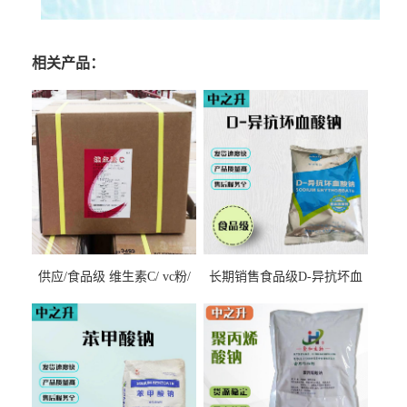
相关产品：
供应/食品级 维生素C/ vc粉/
长期销售食品级D-异抗坏血
抗坏血酸 水溶性抗氧化剂
酸钠食品护色剂防腐剂异VC
钠