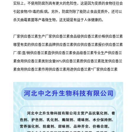
实际上，不使用防腐剂具有更大的危险性，这是因为变质的食物往往会
引起食物/中/毒的疾/病。另外，防腐剂除了能防止食品变质外，还可以
杀灭曲霉素菌等产毒微生物，这无疑是有益于人体健康的。
厂家供应香兰素生产厂家供应香兰素食品级供应香兰素价格供应香兰素
哪里有卖的供应香兰素品牌供应香兰素供应供应香兰素报价供应香兰素
厂/家/直/销供应香兰素直供供应香兰素食品级香兰素专业生产供应香兰
素食用供应香兰素类别含量99%供应香兰素质供应香兰素批发供应香兰
素食用供应香兰素作用供应香兰素用途供应香兰素*厂家供应香兰素