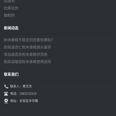
防腐剂
抗氧化剂
酶制剂
新闻动态
影响香精不稳定的因素有哪些？
耐高温杏仁粉末香精源头直供
食品级荔枝粉末香精供货商
耐高温榴莲粉末香精使用说明
联系我们
联系人：蒋文杰
电话：15831155115
地址：长安区丰华路