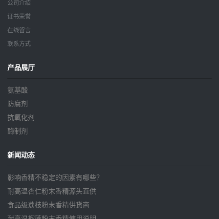
公司介绍
证书荣誉
在线留言
联系方式
产品展厅
氨基酸
防腐剂
抗氧化剂
酶制剂
新闻动态
影响香精不稳定的因素有哪些？
耐高温杏仁粉末香精源头直供
食品级荔枝粉末香精供货商
耐高温榴莲粉末香精使用说明