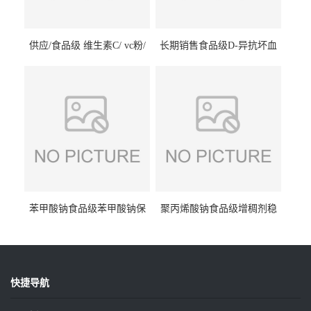
供应/食品级 维生素C/ vc粉/
长期销售食品级D-异抗坏血
抗坏血酸 水溶性抗氧化剂
酸钠食品护色剂防腐剂异VC
钠
苯甲酸钠食品级苯甲酸钠保
聚丙烯酸钠食品级增稠剂稳
鲜剂防腐剂含量99%
定剂增筋剂
快捷导航