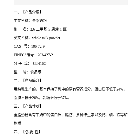
一、【产品介绍】
中文名称：全脂奶粉
别 名：2,6-二甲基-5-庚烯-1-醛
英文名称：whole milk powder
CAS 号：106-72-9
EINECS编号：203-427-2
分 子 式： C9H16O
型 号：食品级
二、【产品简介】
用纯乳生产的，基本保持了乳中的原有营养成分，蛋白质不低于24%，
脂肪不低于26%，乳糖不低于37%。
三、【产品性状】
全脂奶粉含有牛奶中的蛋白质、脂肪、多种维生素以及钙、磷、铁等矿
物质
四、【必 要 性】