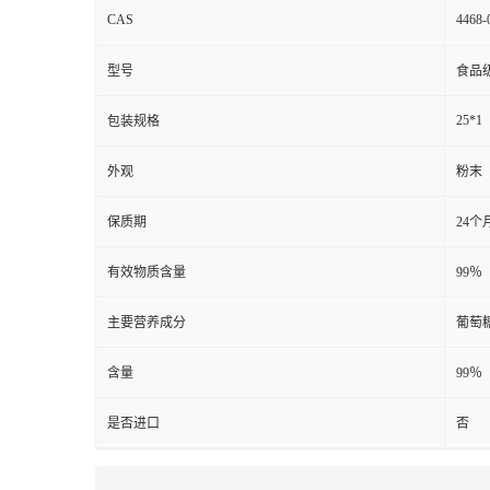
CAS
4468-
型号
食品
25*1
包装规格
外观
粉末
保质期
24个
有效物质含量
99％
主要营养成分
葡萄
含量
99％
是否进口
否