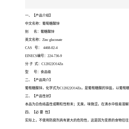
一、【产品介绍】
中文名称：葡萄糖酸锌
别 名：葡糖酸锌
英文名称：Zinc gluconate
CAS 号： 4468-02-4
EINECS编号：224-736-9
分 子 式：C12H22O14Zn
型 号：食品级
二、【产品简介】
葡萄糖酸锌，化学式为C12H22O14Zn，是葡萄糖酸的锌盐，以
三、【产品性状】
本品为白色结晶性或颗粒性粉末；无臭，味微涩。在沸水中极易溶解
四、【必 要 性】
实际上，不使用防腐剂具有更大的危险性，这是因为变质的食物往往