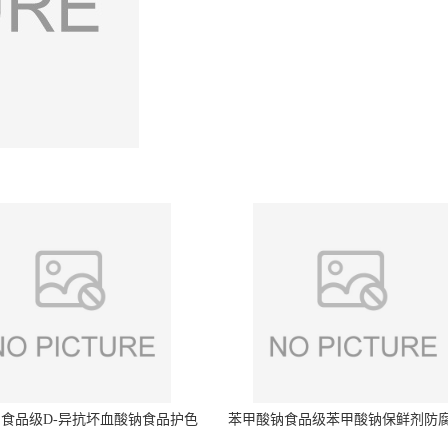
食品级D-异抗坏血酸钠食品护色
苯甲酸钠食品级苯甲酸钠保鲜剂防
剂防腐剂异VC钠
量99%