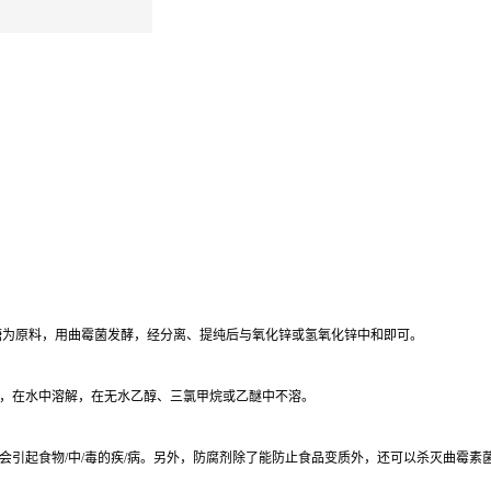
葡萄糖为原料，用曲霉菌发酵，经分离、提纯后与氧化锌或氢氧化锌中和即可。
，在水中溶解，在无水乙醇、三氯甲烷或乙醚中不溶。
会引起食物/中/毒的疾/病。另外，防腐剂除了能防止食品变质外，还可以杀灭曲霉素