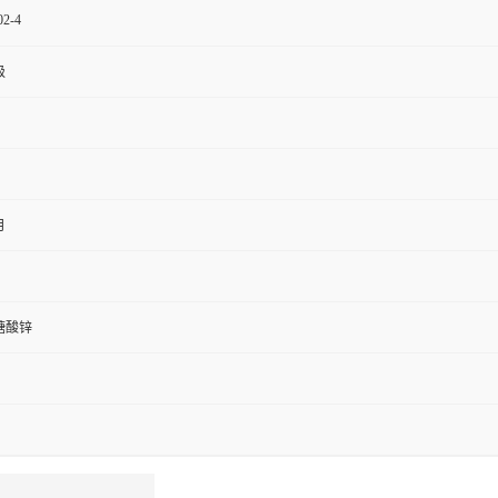
02-4
级
月
糖酸锌