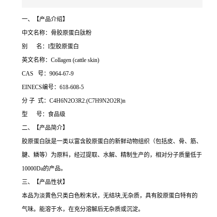
一、【产品介绍】
中文名称：骨胶原蛋白肽粉
别 名：I型胶原蛋白
英文名称：Collagen (cattle skin)
CAS 号：9064-67-9
EINECS编号：618-608-5
分 子 式：C4H6N2O3R2.(C7H9N2O2R)n
型 号：食品级
二、【产品简介】
胶原蛋白肽是一类以富含胶原蛋白的新鲜动物组织（包括皮、骨、筋、
腱、鳞等）为原料，经过提取、水解、精制生产的，相对分子质量低于
10000Da的产品。
三、【产品性状】
本品为淡黄色只类白色粉末状，无结块,无杂质，具有胶原蛋白特有的
气味。能溶于水，在充分溶解后无杂质或沉淀。