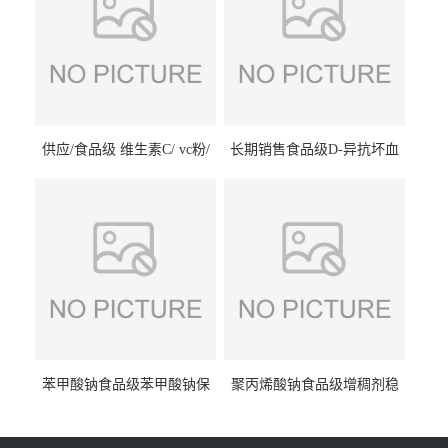
供应/食品级 维生素C/ vc粉/
长期销售食品级D-异抗坏血
抗坏血酸 水溶性抗氧化剂
酸钠食品护色剂防腐剂异VC
钠
苯甲酸钠食品级苯甲酸钠保
聚丙烯酸钠食品级增稠剂稳
鲜剂防腐剂含量99%
定剂增筋剂