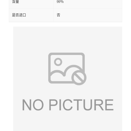
含量
99％
是否进口
否