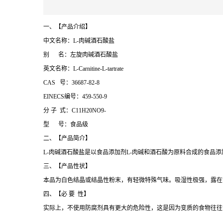
一、【产品介绍】
中文名称：L-肉碱酒石酸盐
别 名：左旋肉碱酒石酸盐
英文名称：L-Carnitine-L-tartrate
CAS 号：36687-82-8
EINECS编号：459-550-9
分 子 式：C11H20NO9-
型 号：食品级
二、【产品简介】
L-肉碱酒石酸盐是以食品添加剂L-肉碱和酒石酸为原料合成的食品添加剂。化
三、【产品性状】
本品为白色结晶或结晶性粉末，有轻微特殊气味。吸湿性极强，露在
四、【必 要 性】
实际上，不使用防腐剂具有更大的危险性，这是因为变质的食物往往