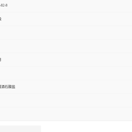
-82-8
级
月
肉碱酒石酸盐