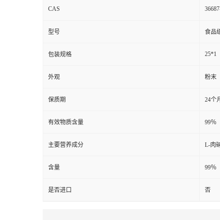
CAS
36687
型号
食品
25*1
包装规格
外观
粉末
保质期
24个
有效物质含量
99％
主要营养成分
L-
含量
99％
是否进口
否