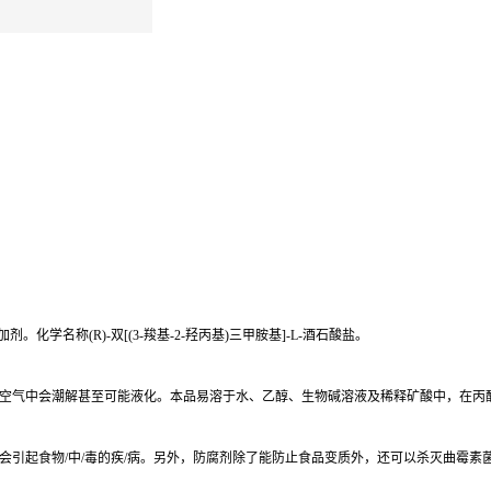
学名称(R)-双[(3-羧基-2-羟丙基)三甲胺基]-L-酒石酸盐。
空气中会潮解甚至可能液化。本品易溶于水、乙醇、生物碱溶液及稀释矿酸中，在丙
会引起食物/中/毒的疾/病。另外，防腐剂除了能防止食品变质外，还可以杀灭曲霉素