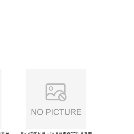
腐剂含
聚丙烯酸钠食品级增稠剂稳定剂增筋剂