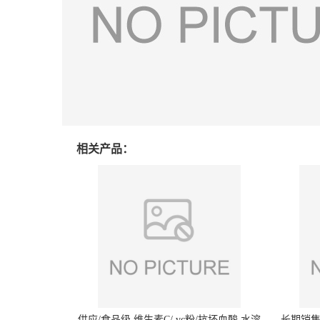
相关产品：
供应/食品级 维生素C/ vc粉/抗坏血酸 水溶
长期销售