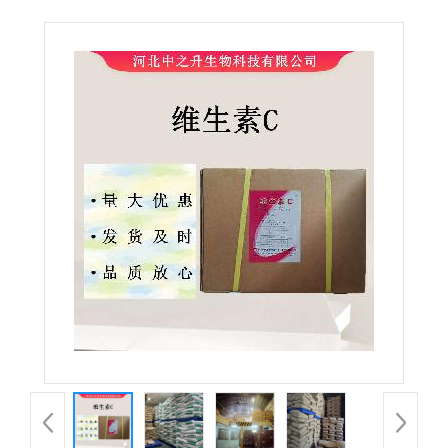
级维生素C 抗坏血酸 营养强化剂VC粉 欢迎订购