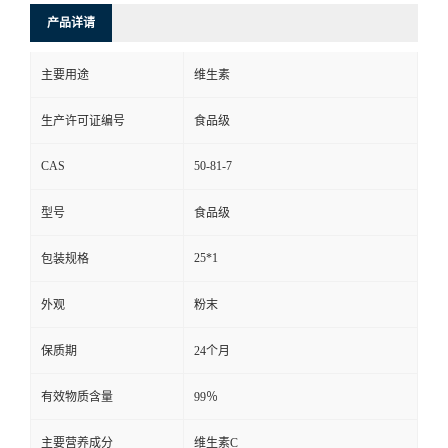
产品详请
主要用途
维生素
生产许可证编号
食品级
CAS
50-81-7
型号
食品级
25*1
包装规格
外观
粉末
保质期
24个月
有效物质含量
99％
主要营养成分
维生素C