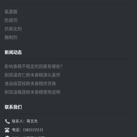
氨基酸
防腐剂
抗氧化剂
酶制剂
新闻动态
影响香精不稳定的因素有哪些？
耐高温杏仁粉末香精源头直供
食品级荔枝粉末香精供货商
耐高温榴莲粉末香精使用说明
联系我们
联系人：蒋文杰
电话：15831155115