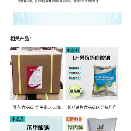
相关产品：
供应/食品级 维生素C/ vc粉/
长期销售食品级D-异抗坏血
抗坏血酸 水溶性抗氧化剂
酸钠食品护色剂防腐剂异VC
钠