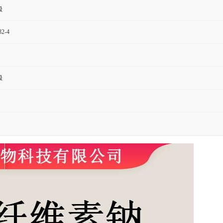
级
32-4
级