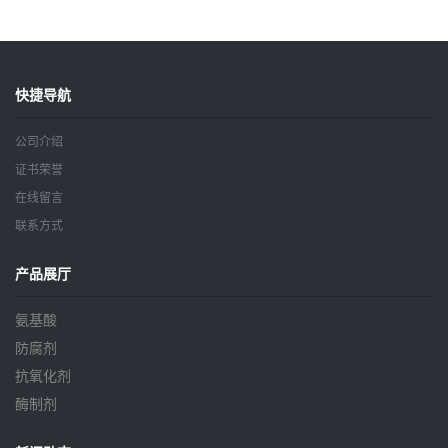
鲜剂防腐剂含量99%
定剂增筋剂
快捷导航
公司介绍
证书荣誉
在线留言
联系方式
产品展厅
氨基酸
防腐剂
抗氧化剂
酶制剂