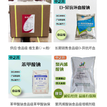
供应/食品级 维生素C/ vc粉/
长期销售食品级D-异抗坏血
抗坏血酸 水溶性抗氧化剂
酸钠食品护色剂防腐剂异VC
钠
苯甲酸钠食品级苯甲酸钠保
聚丙烯酸钠食品级增稠剂稳