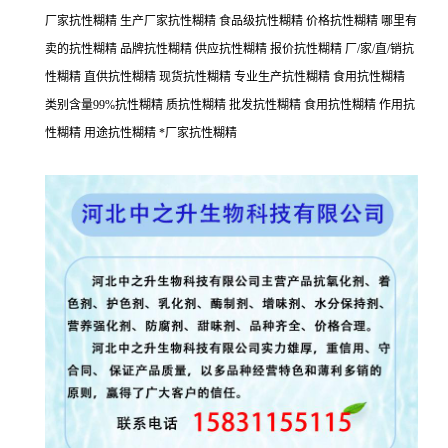
厂家抗性糊精 生产厂家抗性糊精 食品级抗性糊精 价格抗性糊精 哪里有
卖的抗性糊精 品牌抗性糊精 供应抗性糊精 报价抗性糊精 厂/家/直/销抗
性糊精 直供抗性糊精 现货抗性糊精 专业生产抗性糊精 食用抗性糊精
类别含量99%抗性糊精 质抗性糊精 批发抗性糊精 食用抗性糊精 作用抗
性糊精 用途抗性糊精 *厂家抗性糊精