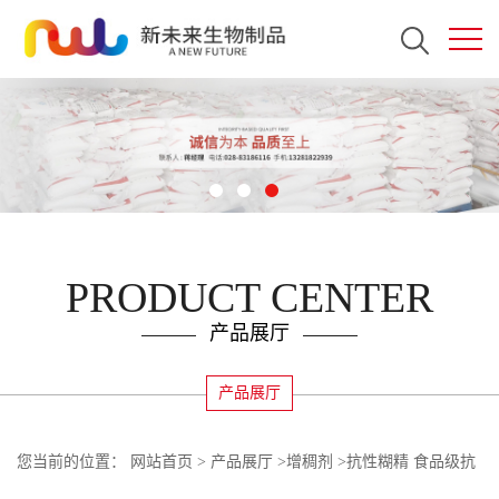
PRODUCT CENTER
产品展厅
产品展厅
您当前的位置：
网站首页
>
产品展厅
>
增稠剂
>
抗性糊精 食品级抗