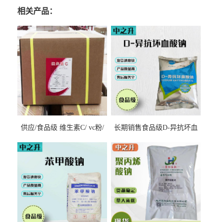
相关产品：
供应/食品级 维生素C/ vc粉/
长期销售食品级D-异抗坏血
抗坏血酸 水溶性抗氧化剂
酸钠食品护色剂防腐剂异VC
钠