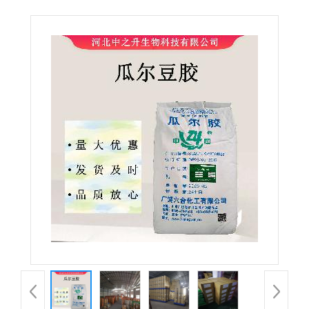
瓜儿胶 增稠剂 乳化剂 稳定剂 量大从优