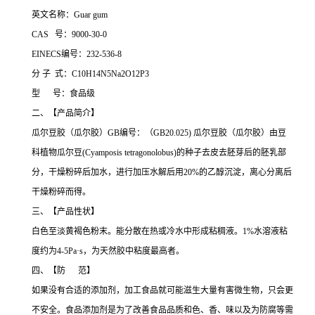
英文名称：Guar gum
CAS 号：9000-30-0
EINECS编号：232-536-8
分 子 式：C10H14N5Na2O12P3
型 号：食品级
二、【产品简介】
瓜尔豆胶（瓜尔胶）GB编号：（GB20.025) 瓜尔豆胶（瓜尔胶）由豆
科植物瓜尔豆(Cyamposis tetragonolobus)的种子去皮去胚芽后的胚乳部
分，干燥粉碎后加水，进行加压水解后用20%的乙醇沉淀，离心分离后
干燥粉碎而得。
三、【产品性状】
白色至淡黄褐色粉末。能分散在热或冷水中形成粘稠液。1%水溶液粘
度约为4-5Pa·s，为天然胶中粘度最高者。
四、【防 范】
如果没有合适的添加剂，加工食品就可能滋生大量有害微生物，只会更
不安全。食品添加剂是为了改善食品品质和色、香、味以及为防腐等需