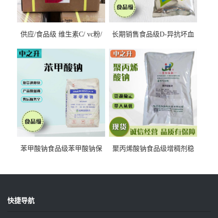
供应/食品级 维生素C/ vc粉/
长期销售食品级D-异抗坏血
抗坏血酸 水溶性抗氧化剂
酸钠食品护色剂防腐剂异VC
钠
苯甲酸钠食品级苯甲酸钠保
聚丙烯酸钠食品级增稠剂稳
鲜剂防腐剂含量99%
定剂增筋剂
快捷导航