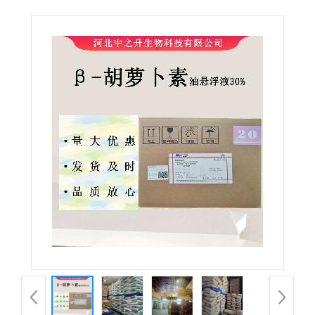
液30% 食品级β-胡萝卜素 现货供应