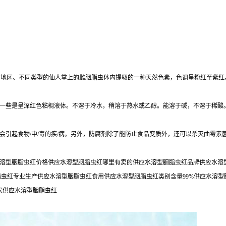
在不同地区、不同类型的仙人掌上的雌胭脂虫体内提取的一种天然色素，色调呈粉红至紫
一些是呈深红色粘稠液体。不溶于冷水，稍溶于热水或乙醇。能溶于碱，不溶于稀酸
会引起食物/中/毒的疾/病。另外，防腐剂除了能防止食品变质外，还可以杀灭曲霉素
溶型胭脂虫红价格供应水溶型胭脂虫红哪里有卖的供应水溶型胭脂虫红品牌供应水溶型
脂虫红专业生产供应水溶型胭脂虫红食用供应水溶型胭脂虫红类别含量99%供应水溶
家供应水溶型胭脂虫红