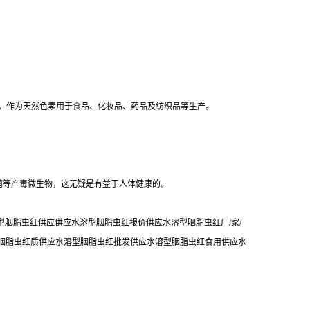
红。作为天然色素用于食品、化妆品、药品及纺织品等生产。
。
菌等产毒微生物，这无疑是有益于人体健康的。
胭脂虫红供应供应水溶型胭脂虫红报价供应水溶型胭脂虫红厂/家/
型胭脂虫红质供应水溶型胭脂虫红批发供应水溶型胭脂虫红食用供应水