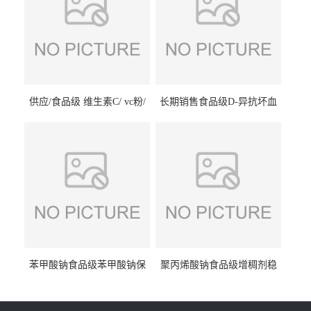
供应/食品级 维生素C/ vc粉/
长期销售食品级D-异抗坏血
抗坏血酸 水溶性抗氧化剂
酸钠食品护色剂防腐剂异VC
钠
苯甲酸钠食品级苯甲酸钠保
聚丙烯酸钠食品级增稠剂稳
鲜剂防腐剂含量99%
定剂增筋剂