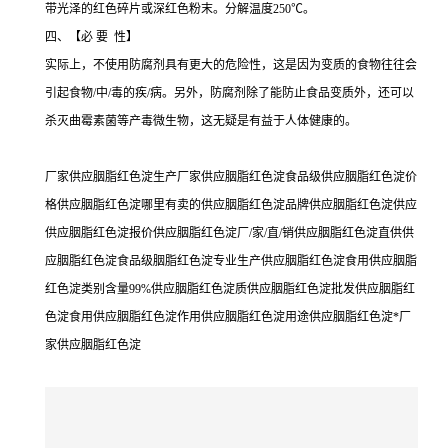
带光泽的红色碎片或深红色粉末。分解温度250℃。
四、【必 要 性】
实际上，不使用防腐剂具有更大的危险性，这是因为变质的食物往往会
引起食物/中/毒的疾/病。另外，防腐剂除了能防止食品变质外，还可以
杀灭曲霉素菌等产毒微生物，这无疑是有益于人体健康的。
厂家供应胭脂红色淀生产厂家供应胭脂红色淀食品级供应胭脂红色淀价
格供应胭脂红色淀哪里有卖的供应胭脂红色淀品牌供应胭脂红色淀供应
供应胭脂红色淀报价供应胭脂红色淀厂/家/直/销供应胭脂红色淀直供供
应胭脂红色淀食品级胭脂红色淀专业生产供应胭脂红色淀食用供应胭脂
红色淀类别含量99%供应胭脂红色淀质供应胭脂红色淀批发供应胭脂红
色淀食用供应胭脂红色淀作用供应胭脂红色淀用途供应胭脂红色淀*厂
家供应胭脂红色淀