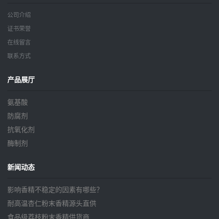
公司介绍
证书荣誉
在线留言
联系方式
产品展厅
氨基酸
防腐剂
抗氧化剂
酶制剂
新闻动态
影响香精不稳定的因素有哪些？
耐高温杏仁粉末香精源头直供
食品级荔枝粉末香精供货商