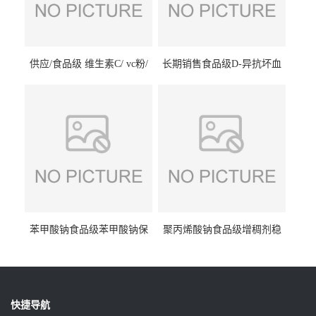
供应/食品级 维生素C/ vc粉/
长期销售食品级D-异抗坏血
抗坏血酸 水溶性抗氧化剂
酸钠食品护色剂防腐剂异VC
钠
苯甲酸钠食品级苯甲酸钠保
聚丙烯酸钠食品级增稠剂稳
鲜剂防腐剂含量99%
定剂增筋剂
快捷导航