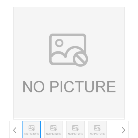
色 糖果糕点着色剂 量大从优 欢迎选购