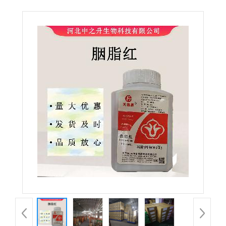
胭脂红着色剂 量大从优 欢迎选购