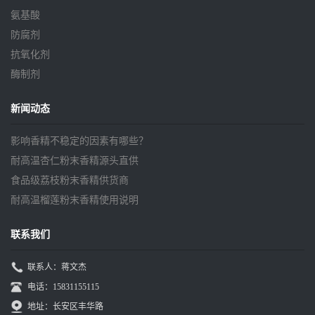
氨基酸
防腐剂
抗氧化剂
酶制剂
新闻动态
影响香精不稳定的因素有哪些？
耐高温杏仁粉末香精源头直供
食品级荔枝粉末香精供货商
耐高温榴莲粉末香精使用说明
联系我们
联系人：蒋文杰
电话：15831155115
地址：长安区丰华路