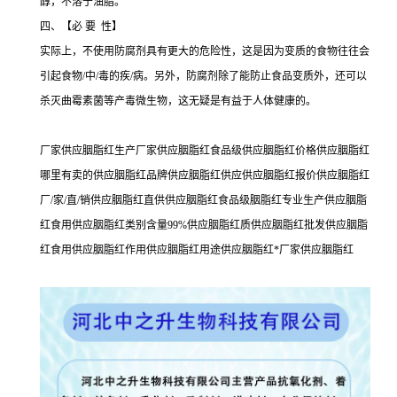
醇，不溶于油脂。
四、【必 要 性】
实际上，不使用防腐剂具有更大的危险性，这是因为变质的食物往往会
引起食物/中/毒的疾/病。另外，防腐剂除了能防止食品变质外，还可以
杀灭曲霉素菌等产毒微生物，这无疑是有益于人体健康的。
厂家供应胭脂红生产厂家供应胭脂红食品级供应胭脂红价格供应胭脂红
哪里有卖的供应胭脂红品牌供应胭脂红供应供应胭脂红报价供应胭脂红
厂/家/直/销供应胭脂红直供供应胭脂红食品级胭脂红专业生产供应胭脂
红食用供应胭脂红类别含量99%供应胭脂红质供应胭脂红批发供应胭脂
红食用供应胭脂红作用供应胭脂红用途供应胭脂红*厂家供应胭脂红