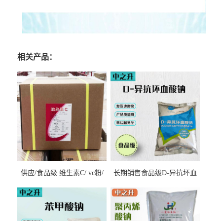
相关产品：
供应/食品级 维生素C/ vc粉/
长期销售食品级D-异抗坏血
抗坏血酸 水溶性抗氧化剂
酸钠食品护色剂防腐剂异VC
钠