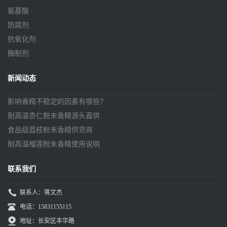
氨基酸
防腐剂
抗氧化剂
酶制剂
新闻动态
影响香精不稳定的因素有哪些？
耐高温杏仁粉末香精源头直供
食品级荔枝粉末香精供货商
耐高温榴莲粉末香精使用说明
联系我们
联系人：蒋文杰
电话：15831155115
地址：长安区丰华路