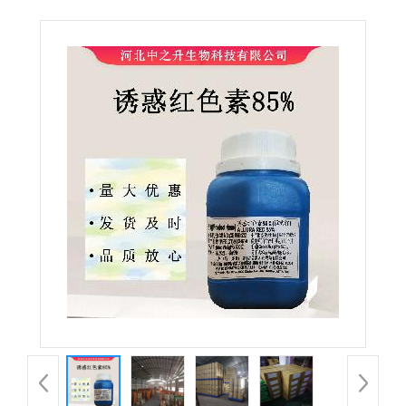
素85%果汁糖果用着色剂 欢迎订购