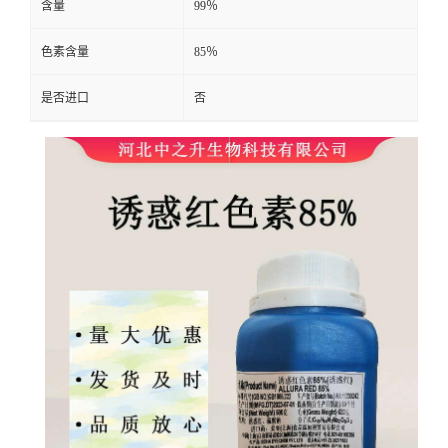
含量
99％
色素含量
85％
是否进口
否