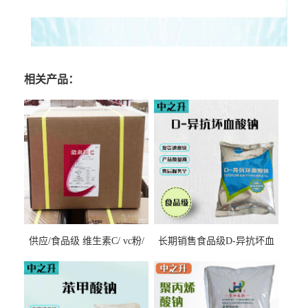
相关产品：
供应/食品级 维生素C/ vc粉/
长期销售食品级D-异抗坏血
抗坏血酸 水溶性抗氧化剂
酸钠食品护色剂防腐剂异VC
钠