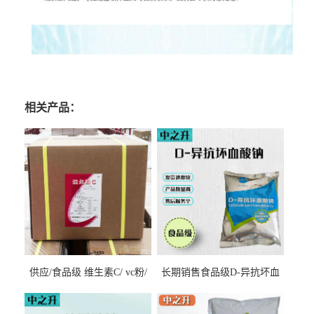
相关产品：
供应/食品级 维生素C/ vc粉/
长期销售食品级D-异抗坏血
抗坏血酸 水溶性抗氧化剂
酸钠食品护色剂防腐剂异VC
钠