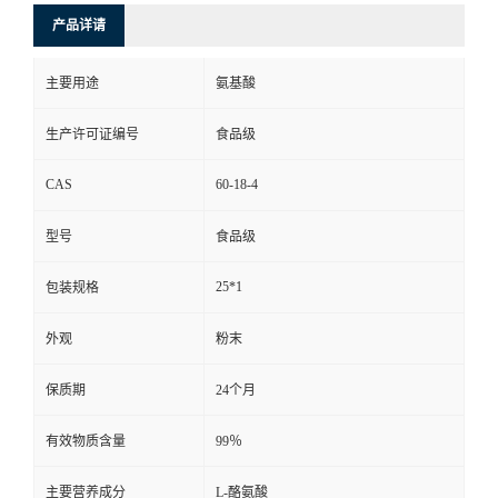
产品详请
主要用途
氨基酸
生产许可证编号
食品级
CAS
60-18-4
型号
食品级
25*1
包装规格
外观
粉末
保质期
24个月
有效物质含量
99％
主要营养成分
L-酪氨酸