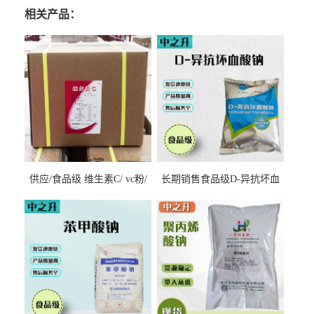
相关产品：
供应/食品级 维生素C/ vc粉/
长期销售食品级D-异抗坏血
抗坏血酸 水溶性抗氧化剂
酸钠食品护色剂防腐剂异VC
钠