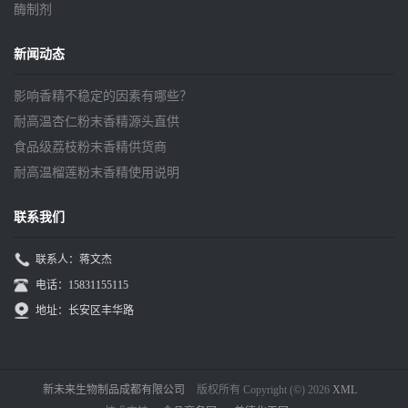
酶制剂
新闻动态
影响香精不稳定的因素有哪些？
耐高温杏仁粉末香精源头直供
食品级荔枝粉末香精供货商
耐高温榴莲粉末香精使用说明
联系我们
联系人：蒋文杰
电话：15831155115
地址：长安区丰华路
新未来生物制品成都有限公司
版权所有 Copyright (©) 2026
XML